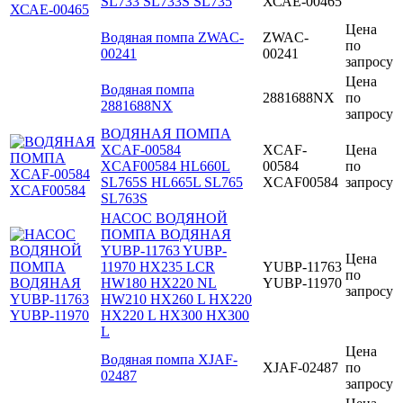
SL733 SL733S SL735
ХСАЕ-00465
Цена
Водяная помпа ZWAC-
ZWAC-
по
00241
00241
запросу
Цена
Водяная помпа
2881688NX
по
2881688NX
запросу
ВОДЯНАЯ ПОМПА
XCAF-00584
XCAF-
Цена
XCAF00584 HL660L
00584
по
SL765S HL665L SL765
XCAF00584
запросу
SL763S
НАСОС ВОДЯНОЙ
ПОМПА ВОДЯНАЯ
YUBP-11763 YUBP-
Цена
11970 HX235 LCR
YUBP-11763
по
HW180 HX220 NL
YUBP-11970
запросу
HW210 HX260 L HX220
HX220 L HX300 HX300
L
Цена
Водяная помпа XJAF-
XJAF-02487
по
02487
запросу