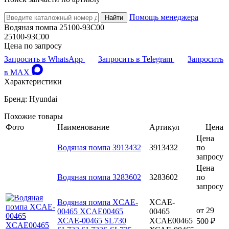
Помощь менеджера
Найти
Водяная помпа 25100-93C00
25100-93C00
Цена по запросу
Запросить в WhatsApp
Запросить в Telegram
Запросить
в MAX
Характеристики
Бренд: Hyundai
Похожие товары
Фото
Наименование
Артикул
Цена
Цена
Водяная помпа 3913432
3913432
по
запросу
Цена
Водяная помпа 3283602
3283602
по
запросу
Водяная помпа XCAE-
XCAE-
от
29
00465 XCAE00465
00465
ХСАЕ-00465 SL730
XCAE00465
500 ₽