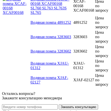
XCAF-
Цена
00168 XCAF00168
00168
по
SL760 SL763 SL763S
XCAF00168
запросу
SL765
Цена
Водяная помпа 4891252
4891252
по
запросу
Цена
Водяная помпа 3283603
3283603
по
запросу
Цена
Водяная помпа 3283602
3283602
по
запросу
Цена
Водяная помпа XJAU-
XJAU-
по
01312
01312
запросу
Цена
Водяная помпа XJAF-
XJAF-02127
по
02127
запросу
Остались вопросы?
Закажите консультацию менеджера
Заказать консультацию