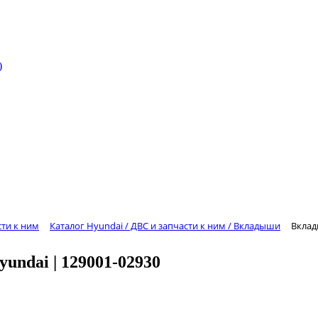
)
сти к ним
Каталог Hyundai / ДВС и запчасти к ним / Вкладыши
Вклад
ndai | 129001-02930