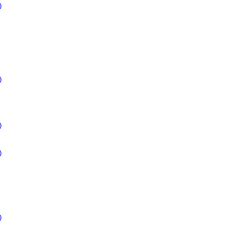
)
)
)
)
)