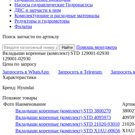
Насосы гидравлические Гидронасосы
ДВС и запчасти к ним
Комплектующие и расходные материалы
Редукторы и гидромоторы
Фильтра
Поиск запчасти по артиклу
Помощь менеджера
Найти
Вкладыши коренные (комплект) STD 129001-02930
129001-02930
Цена по запросу
Запросить в WhatsApp
Запросить в Telegram
Запросить
Характеристики
Бренд: Hyundai
Похожие товары
Фото
Наименование
Артик
Вкладыши коренные (комплект) STD 3800270
38002
Вкладыши коренные (комплект) STD 4095973
40959
Вкладыши коренные (комплект) STD 21020-93010
21020
Вкладыши коренные (комплект) STD XJAU-00656
XJAU