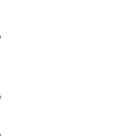
)
)
)