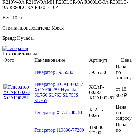
R210W-9A R210W9AMH R235LCR-9A R300LC-9A R330LC-
9A R380LC-9A R430LC-9A
Вес: 10 кг
Страна производитель: Корея
Бренд: Hyundai
Похожие товары
Фото
Наименование
Артикул
Цена
Цена
Генератор 3935530
3935530
по
запросу
Генератор XCAF-00287
XCAF-
от
18
XCAF00287 Hyundai
00287
SL760 SL763 SL763S
992 ₽
XCAF00287
SL765
Цена
XJAU-
Генератор XJAU-00261
по
00261
запросу
Цена
119836-
Генератор 119836-77200
по
77200