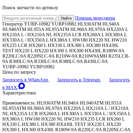
Поиск запчасти по артиклу
Помощь менеджера
Найти
Генератор YUBP-10982 YUBP10982 HL930ATM HL940A
HL940ATM HL955A HL955ATM HL960A HL970A HX220A L
HX210A L / HX210A NL HX235A LCR HX260A L HX300A L
HX330A L / HX350A L HX380A L HW180 HX220 NL HW210
HX235 LCR HX260 L HX330 L HX380 L HX380 HX430L
TEST HX220 L HX220 HX300 L HX300 HX430L R180W-9A
R220LC-9A R220NLC-9A R210W-9A R210W9AMH R235LCR-
9A R300LC-9A R330LC-9A R380LC-9A R430LC-9A
YUBP-10982 YUBP10982
Цена по запросу
Запросить в WhatsApp
Запросить в Telegram
Запросить
в MAX
Характеристики
Применяемость: HL930ATM HL940A HL940ATM HL955A
HL955ATM HL960A HL970A HX220A L HX210A L / HX210A
NL HX235A LCR HX260A L HX300A L HX330A L / HX350A L
HX380A L HW180 HX220 NL HW210 HX235 LCR HX260 L
HX330 L HX380 L HX380 HX430L TEST HX220 L HX220
HX300 L HX300 HX430L R180W-9A R220LC-9A R220NLC-9A