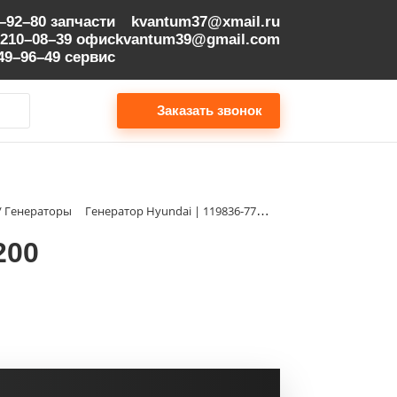
9–92–80
запчасти
kvantum37@xmail.ru
 210–08–39
офис
kvantum39@gmail.com
149–96–49
сервис
Заказать звонок
 / Генераторы
Генератор Hyundai | 119836-77200
200