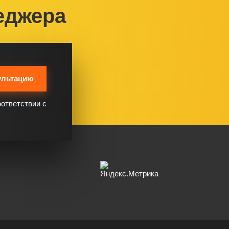
еджера
ультацию
оответствии с