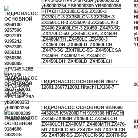
HPV145G HPV145H-28A yb60000253
9
yb60000254 YB60000309 YB60000356
9
HITACHI ZX330LC-5G ZX330-3
9
ZX330LC-3 ZX350LCN-3 ZX350H-3
H
ZX350LCH-3 ZX350K-3 ZX350LCK-3
H
ZX400 ZX400LCH-3 ZX450 ,ZX470-5G
H
,ZX470LC-5G ,ZX450LCSA, ZX450H
y
,ZX480MTH ,ZX450LC ,ZX450-3
Y
,ZX450LDH ,ZX450LD ,ZX450LCH
Y
,ZX470-5G ,ZX470LC-5G ,ZX450LCSA,
ZX450H ,ZX480MTH, ZX450LC
,ZX450LDH, ZX450LD ,ZX450LCH
ГИДРОНАСОС ОСНОВНОЙ 26677-
2
12001 2667712001 Hitachi LX160-7
ГИДРОНАСОС ОСНОВНОЙ 9184686
4432815 K5V200DPH 9199338 HITACHI
ZX450 ZX450H ZX450LC ZX450LCH
9
ZX460LCH ZX480MT ZX480MTH ZX470-
K
5G ZX470LC-5G ZX470H-5G ZX470LCH-
5G ZX470R-5G ZX470LCR-5G ZX470-5G