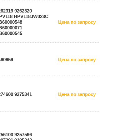
262319 9262320
PV118 HPV118JW023C
B60000548
Цена по запросу
B60000071
B60000545
460659
Цена по запросу
274600 9275341
Цена по запросу
256100 9257596