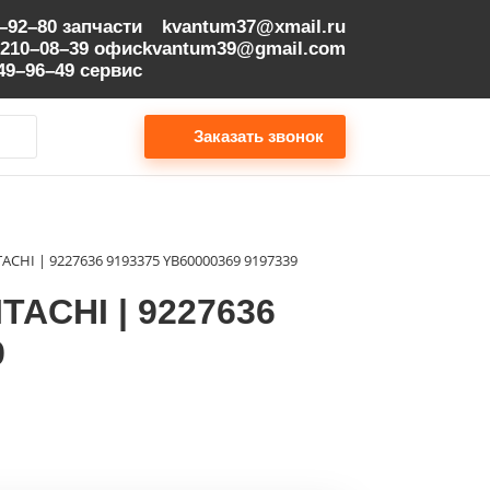
9–92–80
запчасти
kvantum37@xmail.ru
 210–08–39
офис
kvantum39@gmail.com
149–96–49
сервис
Заказать звонок
I | 9227636 9193375 YB60000369 9197339
CHI | 9227636
9