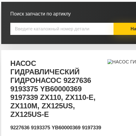
Поиск запчасти по артиклу
На
НАСОС
ГИДРАВЛИЧЕСКИЙ
ГИДРОНАСОС 9227636
9193375 YB60000369
9197339 ZX110, ZX110-E,
ZX110M, ZX125US,
ZX125US-E
9227636 9193375 YB60000369 9197339