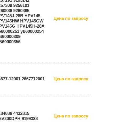
207291 9195242
257309 9256101
260886 9260885
PV145J-28B HPV145
Цена по запросу
PV145HW HPV145GW
PV145G HPV145H-28A
b60000253 yb60000254
B60000309
B60000356
6677-12001 2667712001
Цена по запросу
184686 4432815
Цена по запросу
5V200DPH 9199338