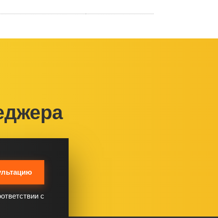
еджера
ультацию
оответствии с