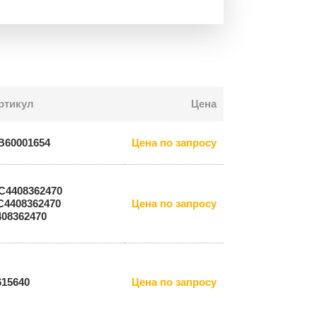
ртикул
Цена
B60001654
Цена по запросу
C4408362470
С4408362470
Цена по запросу
408362470
615640
Цена по запросу