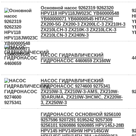
Основной насос 9262319 9262320
9
HPV118 HPV118JW023C YB60000548
H
YB60000071 YB60000545 HITACHI
Y
ZX200-5G ZX200-3 ZX200LC-3 ZX210H-3
Y
ZX210LCH-3 ZX210K-3 ZX210LCK-3
Y
ZX210LCN-3 ZX240N-3
НАСОС ГИДРАВЛИЧЕСКИЙ
4
ГИДРОНАСОС 4460659 ZX160W
НАСОС ГИДРАВЛИЧЕСКИЙ
ГИДРОНАСОС 9274600 9275341
ZX210W-3, ZX210W-3-AMS, ZX210W-
9
3DARUMA, ZX210W-3HCMC, ZX220W-
3, ZX250W-3
ГИДРОНАСОС ОСНОВНОЙ 9256100
9257596 9207291 9195242 9257309
9256101 9260886 9260885 HPV145J-28B
HPV145 HPV145HW HPV145GW
9