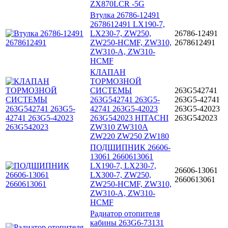
ZX870LCR -5G
Втулка 26786-12491
2678612491 LX190-7,
LX230-7, ZW250,
26786-12491
ZW250-HCMF, ZW310,
2678612491
ZW310-A, ZW310-
HCMF
КЛАПАН
ТОРМОЗНОЙ
СИСТЕМЫ
263G542741
263G542741 263G5-
263G5-42741
42741 263G5-42023
263G5-42023
263G542023 HITACHI
263G542023
ZW310 ZW310A
ZW220 ZW250 ZW180
ПОДШИПНИК 26606-
13061 2660613061
LX190-7, LX230-7,
26606-13061
LX300-7, ZW250,
2660613061
ZW250-HCMF, ZW310,
ZW310-A, ZW310-
HCMF
Радиатор отопителя
кабины 263G6-73131