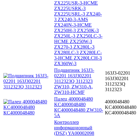
ZX225USR-3-HCME
ZX225USRK-3
ZX225USRL-3 ZX240-
3 ZX240-3-AMS
ZX240N-3-HCME
ZX250H-3 ZX250K-3
ZX250L-3 ZX250LC-3-
HCME ZX250W-3
ZX270-3 ZX280L-3
ZX280LC-3 ZX280LC-
3-HCME ZX280LCH-3
ZX360W-3
Подшипник 163J3-
163J3-02201
02201 163J302201
163J302201
3112323Q 3112323
3112323Q
ZW310, ZW310-A,
3112323
ZW310-HCMF
Палец 4000048480
4000048480
KC4000048480
KC4000048480
КС4000048480 ZW310-
КС4000048480
5A
Контроллер
информационный
(DSZ) YA00002098