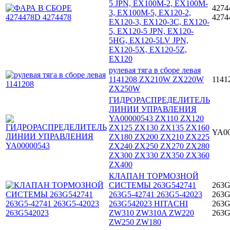
5 JPN, EX100M-2, EX100M-
4274
3, EX100M-5, EX120-2,
4274
EX120-3, EX120-3C, EX120-
5, EX120-5 JPN, EX120-
5HG, EX120-5LV JPN,
EX120-5X, EX120-5Z,
EX120
рулевая тяга в сборе левая
1141208 ZX210W ZX220W
1141
ZX250W
ГИДРОРАСПРЕДЕЛИТЕЛЬ
ЛИНИИ УПРАВЛЕНИЯ
YA00000543 ZX110 ZX120
ZX125 ZX130 ZX135 ZX160
YA00
ZX180 ZX200 ZX210 ZX225
ZX240 ZX250 ZX270 ZX280
ZX300 ZX330 ZX350 ZX360
ZX400
КЛАПАН ТОРМОЗНОЙ
СИСТЕМЫ 263G542741
263G
263G5-42741 263G5-42023
263G
263G542023 HITACHI
263G
ZW310 ZW310A ZW220
263G
ZW250 ZW180