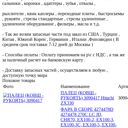
сальники , коронки , адаптеры , зубья , отвалы ,
рыхлители , квик каплеры , переходные плиты , быстросьемы
, рукояти , стрелы стандартные , стрелы удлиненные ,
удлиненное оборудование , фильтры , масла и т.д.
- Так же возим запасные части под заказ из США , Турции ,
Китая , Южной Кореи , Германии , Италии ,Финляндии ( В
среднем срок поставки 7-12 дней до Москвы )
- Способы оплаты : Оплату принимаем на р\с с НДС , а так же
за наличный расчет на банковскую карту .
- Доставку запасных частей , осуществляем в любую ,
доступную точку мира
Похожие товары
Фото
Наименование
Арти
ПАЛЕЦ (КОВШ -
РУКОЯТЬ) 3090417 Hitachi
3090
ZX330
ФАРА В СБОРЕ 4274478D
4274478 270C LC JD,
CHR70, EX100-2, EX100-3,
EX100-3C, EX100-5, EX100-