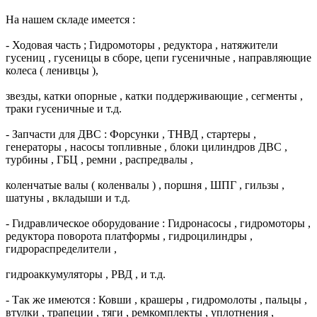
На нашем складе имеется :
- Ходовая часть ; Гидромоторы , редуктора , натяжители
гусениц , гусеницы в сборе, цепи гусеничные , направляющие
колеса ( ленивцы ),
звезды, катки опорные , катки поддерживающие , сегменты ,
траки гусеничные и т.д.
- Запчасти для ДВС : Форсунки , ТНВД , стартеры ,
генераторы , насосы топливные , блоки цилиндров ДВС ,
турбины , ГБЦ , ремни , распредвалы ,
коленчатые валы ( коленвалы ) , поршня , ШПГ , гильзы ,
шатуны , вкладыши и т.д.
- Гидравлическое оборудование : Гидронасосы , гидромоторы ,
редуктора поворота платформы , гидроцилиндры ,
гидрораспределители ,
гидроаккумуляторы , РВД , и т.д.
- Так же имеются : Ковши , крашеры , гидромолоты , пальцы ,
втулки , трапеции , тяги , ремкомплекты , уплотнения ,