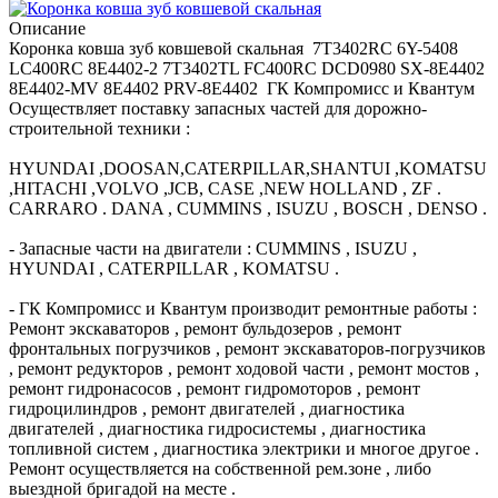
Описание
Коронка ковша зуб ковшевой скальная 7T3402RC 6Y-5408
LC400RC 8E4402-2 7T3402TL FC400RC DCD0980 SX-8E4402
8E4402-MV 8E4402 PRV-8E4402 ГК Компромисс и Квантум
Осуществляет поставку запасных частей для дорожно-
строительной техники :
HYUNDAI ,DOOSAN,CATERPILLAR,SHANTUI ,KOMATSU
,HITACHI ,VOLVO ,JCB, CASE ,NEW HOLLAND , ZF .
CARRARO . DANA , CUMMINS , ISUZU , BOSCH , DENSO .
- Запасные части на двигатели : CUMMINS , ISUZU ,
HYUNDAI , CATERPILLAR , KOMATSU .
- ГК Компромисс и Квантум производит ремонтные работы :
Ремонт экскаваторов , ремонт бульдозеров , ремонт
фронтальных погрузчиков , ремонт экскаваторов-погрузчиков
, ремонт редукторов , ремонт ходовой части , ремонт мостов ,
ремонт гидронасосов , ремонт гидромоторов , ремонт
гидроцилиндров , ремонт двигателей , диагностика
двигателей , диагностика гидросистемы , диагностика
топливной систем , диагностика электрики и многое другое .
Ремонт осуществляется на собственной рем.зоне , либо
выездной бригадой на месте .