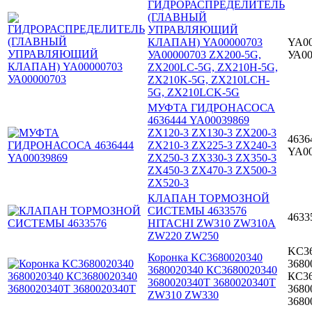
ГИДРОРАСПРЕДЕЛИТЕЛЬ
(ГЛАВНЫЙ
УПРАВЛЯЮЩИЙ
КЛАПАН) YA00000703
YA00
УА00000703 ZX200-5G,
УА00
ZX200LC-5G, ZX210H-5G,
ZX210K-5G, ZX210LCH-
5G, ZX210LCK-5G
МУФТА ГИДРОНАСОСА
4636444 YA00039869
ZX120-3 ZX130-3 ZX200-3
4636
ZX210-3 ZX225-3 ZX240-3
YA00
ZX250-3 ZX330-3 ZX350-3
ZX450-3 ZX470-3 ZX500-3
ZX520-3
КЛАПАН ТОРМОЗНОЙ
СИСТЕМЫ 4633576
4633
HITACHI ZW310 ZW310A
ZW220 ZW250
KC36
Коронка KC3680020340
3680
3680020340 КС3680020340
КС36
3680020340T 3680020340Т
3680
ZW310 ZW330
3680