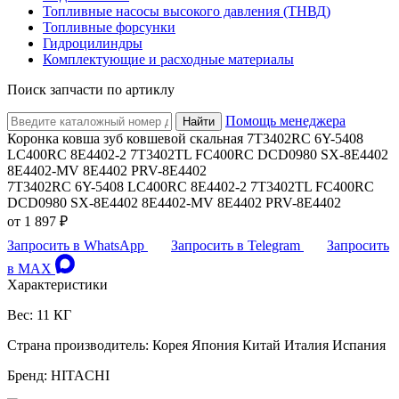
Топливные насосы высокого давления (ТНВД)
Топливные форсунки
Гидроцилиндры
Комплектующие и расходные материалы
Поиск запчасти по артиклу
Помощь менеджера
Найти
Коронка ковша зуб ковшевой скальная 7T3402RC 6Y-5408
LC400RC 8E4402-2 7T3402TL FC400RC DCD0980 SX-8E4402
8E4402-MV 8E4402 PRV-8E4402
7T3402RC 6Y-5408 LC400RC 8E4402-2 7T3402TL FC400RC
DCD0980 SX-8E4402 8E4402-MV 8E4402 PRV-8E4402
от
1 897 ₽
Запросить в WhatsApp
Запросить в Telegram
Запросить
в MAX
Характеристики
Вес: 11 КГ
Страна производитель: Корея Япония Китай Италия Испания
Бренд: HITACHI