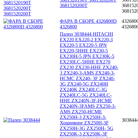
3681520200Т
368152
368152
ФАРА В СБОРЕ 4326800D
432680
4326800
432680
Палец 3038444 HITACHI
EX220 EX220-2 EX220-3
EX220-5 EX220-5 JPN
EX220-5HHE EX230-5
EX230H-5 JPN EX230K-5
EX230LC-5HHE EX270
ZX230 ZX230-HHE ZX240-
3 ZX240-3-AMS ZX240-3-
HCMC ZX240- 3F ZX240-
3G ZX240-5G ZX240H
ZX240K ZX240LC-3G
ZX240LC-5G ZX240LC-
HHE ZX240N-3F-HCME
ZX240N-3FAMS ZX250-3-
AMS ZX250-HCME
ZX250H-3 ZX250H-3-
303844
Хошимине ZX250H-3F
ZX250H-3G ZX250H- 5G
ZX250K-3 ZX250K-3F