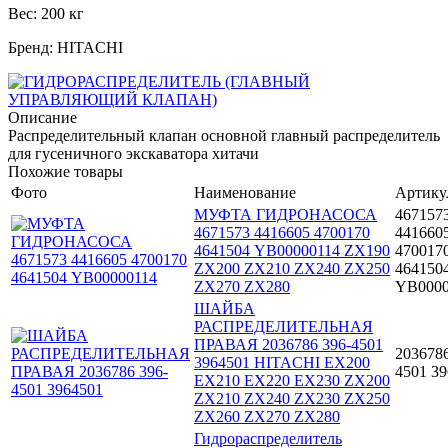
Вес: 200 кг
Бренд: HITACHI
Описание
Распределительный клапан основной главный распределитель
для гусеничного экскаватора хитачи
Похожие товары
Фото
Наименование
Артику
МУФТА ГИДРОНАСОСА
467157
4671573 4416605 4700170
441660
4641504 YB00000114 ZX190
470017
ZX200 ZX210 ZX240 ZX250
464150
ZX270 ZX280
YB0000
ШАЙБА
РАСПРЕДЕЛИТЕЛЬНАЯ
ПРАВАЯ 2036786 396-4501
2036786
3964501 HITACHI EX200
4501 3
EX210 EX220 EX230 ZX200
ZX210 ZX240 ZX230 ZX250
ZX260 ZX270 ZX280
Гидрораспределитель