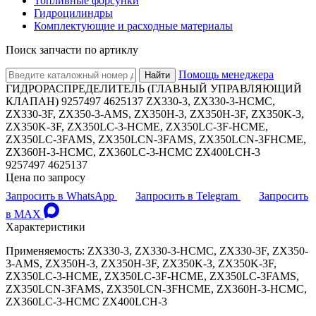
Топливные форсунки
Гидроцилиндры
Комплектующие и расходные материалы
Поиск запчасти по артиклу
Помощь менеджера
Найти
ГИДРОРАСПРЕДЕЛИТЕЛЬ (ГЛАВНЫЙ УПРАВЛЯЮЩИЙ
КЛАПАН) 9257497 4625137 ZX330-3, ZX330-3-HCMC,
ZX330-3F, ZX350-3-AMS, ZX350H-3, ZX350H-3F, ZX350K-3,
ZX350K-3F, ZX350LC-3-HCME, ZX350LC-3F-HCME,
ZX350LC-3FAMS, ZX350LCN-3FAMS, ZX350LCN-3FHCME,
ZX360H-3-HCMC, ZX360LC-3-HCMC ZX400LCH-3
9257497 4625137
Цена по запросу
Запросить в WhatsApp
Запросить в Telegram
Запросить
в MAX
Характеристики
Применяемость: ZX330-3, ZX330-3-HCMC, ZX330-3F, ZX350-
3-AMS, ZX350H-3, ZX350H-3F, ZX350K-3, ZX350K-3F,
ZX350LC-3-HCME, ZX350LC-3F-HCME, ZX350LC-3FAMS,
ZX350LCN-3FAMS, ZX350LCN-3FHCME, ZX360H-3-HCMC,
ZX360LC-3-HCMC ZX400LCH-3