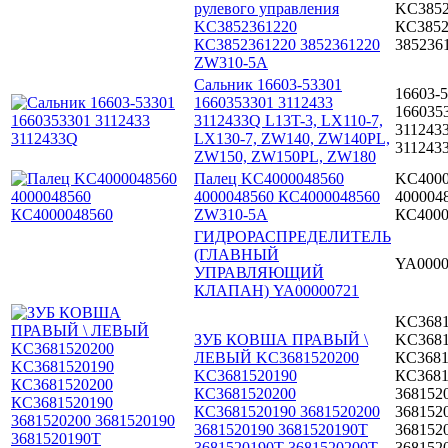
рулевого управления
KC3852
KC3852361220
КС3852
КС3852361220 3852361220
385236
ZW310-5A
Сальник 16603-53301
16603-
1660353301 3112433
166035
3112433Q L13T-3, LX110-7,
311243
LX130-7, ZW140, ZW140PL,
311243
ZW150, ZW150PL, ZW180
Палец KC4000048560
KC4000
4000048560 КС4000048560
400004
ZW310-5A
КС4000
ГИДРОРАСПРЕДЕЛИТЕЛЬ
(ГЛАВНЫЙ
YA0000
УПРАВЛЯЮЩИЙ
КЛАПАН) YA00000721
KC3681
ЗУБ КОВША ПРАВЫЙ \
KC3681
ЛЕВЫЙ KC3681520200
КС3681
KC3681520190
КС3681
КС3681520200
368152
КС3681520190 3681520200
368152
3681520190 3681520190T
368152
3681520190Т 3681520200T
368152