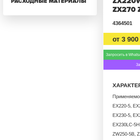
ZX220W
РАСХОДНЫЕ МАТЕРИАЛЫ
ZX270 
4364501
от
3 900
Запросить в Whats
З
ХАРАКТЕ
Применяемос
EX220-5, EX
EX230-5, EX
EX230LC-5HH
ZW250-5B, Z