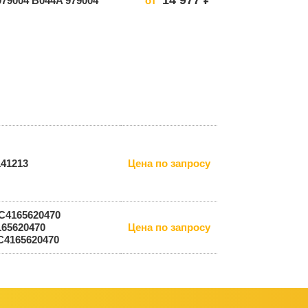
979004 B044A 979004
от
141213
Цена по запросу
C4165620470
165620470
Цена по запросу
С4165620470