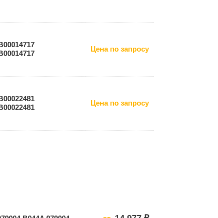
B00014717
Цена по запросу
В00014717
B00022481
Цена по запросу
В00022481
14 977 ₽