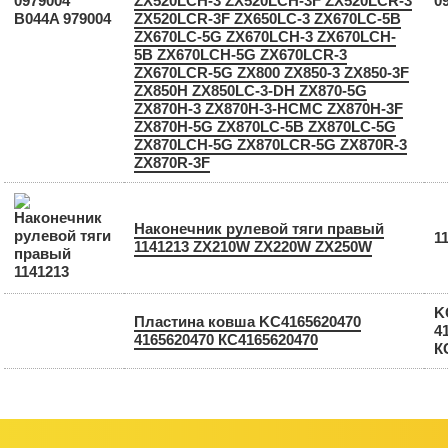
ZX520LCH-3 ZX520LCH-3F ZX520LCR-3
0
ZX520LCR-3F ZX650LC-3 ZX670LC-5B
ZX670LC-5G ZX670LCH-3 ZX670LCH-
5B ZX670LCH-5G ZX670LCR-3
ZX670LCR-5G ZX800 ZX850-3 ZX850-3F
ZX850H ZX850LC-3-DH ZX870-5G
ZX870H-3 ZX870H-3-HCMC ZX870H-3F
ZX870H-5G ZX870LC-5B ZX870LC-5G
ZX870LCH-5G ZX870LCR-5G ZX870R-3
ZX870R-3F
Наконечник рулевой тяги правый
1
1141213 ZX210W ZX220W ZX250W
K
Пластина ковша KC4165620470
4
4165620470 КС4165620470
К