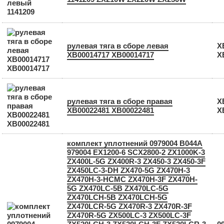
рулевая тяга в сборе левая
X
XB00014717 ХВ00014717
Х
рулевая тяга в сборе правая
X
XB00022481 ХВ00022481
Х
комплект уплотнений 0979004 B044A
979004 EX1200-6 SCX2800-2 ZX1000K-3
ZX400L-5G ZX400R-3 ZX450-3 ZX450-3F
ZX450LC-3-DH ZX470-5G ZX470H-3
ZX470H-3-HCMC ZX470H-3F ZX470H-
5G ZX470LC-5B ZX470LC-5G
ZX470LCH-5B ZX470LCH-5G
ZX470LCR-5G ZX470R-3 ZX470R-3F
ZX470R-5G ZX500LC-3 ZX500LC-3F