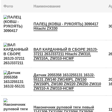
Фото
Наименование
А
ПАЛЕЦ (КОВШ - РУКОЯТЬ) 3090417
3
Hitachi ZX330
ВАЛ КАРДАННЫЙ В СБОРЕ 263J3-
37211 263J337211 Hitachi ZW310,
2
ZW310A, ZW310-HCMF
Датчик 2055358 163J255131 163J2-
55131 ZW140 ZW140PL ZW150
2
ZW150PL ZW180 ZW220 ZW250 ZW310
1
ZW310-A ZW310-HCMF
Наконечник рулевой тяги левый
1
1141209 ZX210W ZX220W ZX250W