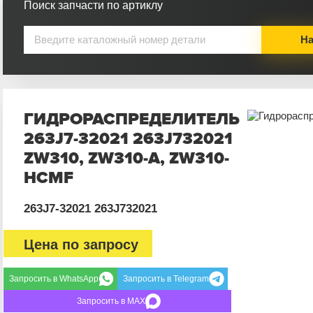
Поиск запчасти по артиклу
На
ГИДРОРАСПРЕДЕЛИТЕЛЬ
263J7-32021 263J732021
ZW310, ZW310-A, ZW310-
HCMF
263J7-32021 263J732021
Цена по запросу
Запросить в WhatsApp
Запросить в Telegram
Запросить в MAX