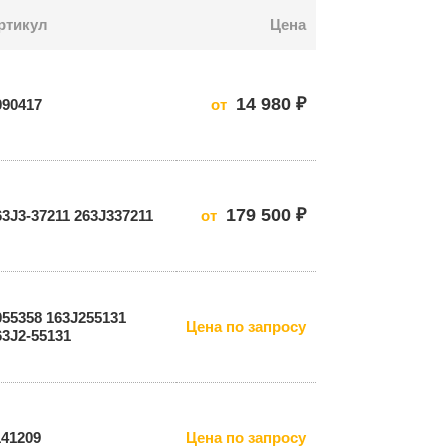
ртикул
Цена
14 980 ₽
090417
от
179 500 ₽
63J3-37211 263J337211
от
055358 163J255131
Цена по запросу
63J2-55131
141209
Цена по запросу