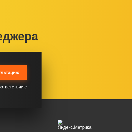
еджера
ультацию
оответствии с