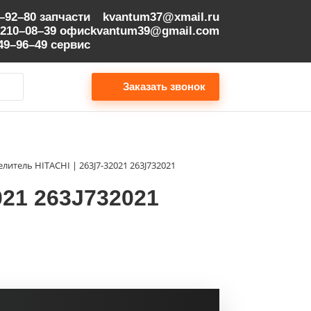
9–92–80
запчасти
kvantum37@xmail.ru
 210–08–39
офис
kvantum39@gmail.com
149–96–49
сервис
Заказать звонок
литель HITACHI | 263J7-32021 263J732021
021 263J732021