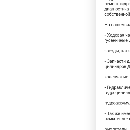
ремонт гидро
диагностика
собственной 
На нашем ск
- Ходовая ча
гусеничные 
звезды, катк
- Запчасти д
цилиндров Д
коленчатые в
- Гидравлич
гидроцилинд
гидроаккумул
- Так же име
ремкомплекты
рыхлители ,