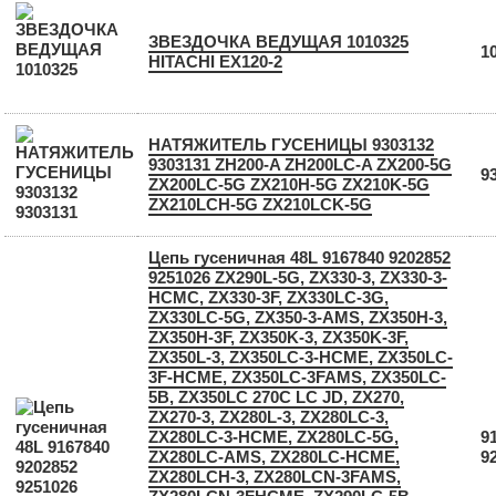
ЗВЕЗДОЧКА ВЕДУЩАЯ 1010325
1
HITACHI EX120-2
НАТЯЖИТЕЛЬ ГУСЕНИЦЫ 9303132
9303131 ZH200-A ZH200LC-A ZX200-5G
9
ZX200LC-5G ZX210H-5G ZX210K-5G
ZX210LCH-5G ZX210LCK-5G
Цепь гусеничная 48L 9167840 9202852
9251026 ZX290L-5G, ZX330-3, ZX330-3-
HCMC, ZX330-3F, ZX330LC-3G,
ZX330LC-5G, ZX350-3-AMS, ZX350H-3,
ZX350H-3F, ZX350K-3, ZX350K-3F,
ZX350L-3, ZX350LC-3-HCME, ZX350LC-
3F-HCME, ZX350LC-3FAMS, ZX350LC-
5B, ZX350LC 270C LC JD, ZX270,
ZX270-3, ZX280L-3, ZX280LC-3,
ZX280LC-3-HCME, ZX280LC-5G,
9
ZX280LC-AMS, ZX280LC-HCME,
9
ZX280LCH-3, ZX280LCN-3FAMS,