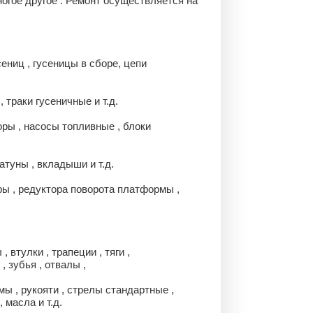
ногое другое . Ремонт осуществляется на
сениц , гусеницы в сборе, цепи
 траки гусеничные и т.д.
оры , насосы топливные , блоки
атуны , вкладыши и т.д.
ры , редуктора поворота платформы ,
 втулки , трапеции , тяги ,
, зубья , отвалы ,
ы , рукояти , стрелы стандартные ,
 масла и т.д.