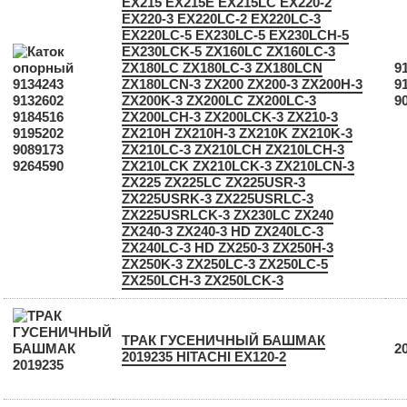
EX215 EX215E EX215LC EX220-2
EX220-3 EX220LC-2 EX220LC-3
EX220LC-5 EX230LC-5 EX230LCH-5
EX230LCK-5 ZX160LC ZX160LC-3
ZX180LC ZX180LC-3 ZX180LCN
9
ZX180LCN-3 ZX200 ZX200-3 ZX200H-3
9
ZX200K-3 ZX200LC ZX200LC-3
9
ZX200LCH-3 ZX200LCK-3 ZX210-3
ZX210H ZX210H-3 ZX210K ZX210K-3
ZX210LC-3 ZX210LCH ZX210LCH-3
ZX210LCK ZX210LCK-3 ZX210LCN-3
ZX225 ZX225LC ZX225USR-3
ZX225USRK-3 ZX225USRLC-3
ZX225USRLCK-3 ZX230LC ZX240
ZX240-3 ZX240-3 HD ZX240LC-3
ZX240LC-3 HD ZX250-3 ZX250H-3
ZX250K-3 ZX250LC-3 ZX250LC-5
ZX250LCH-3 ZX250LCK-3
ТРАК ГУСЕНИЧНЫЙ БАШМАК
2
2019235 HITACHI EX120-2