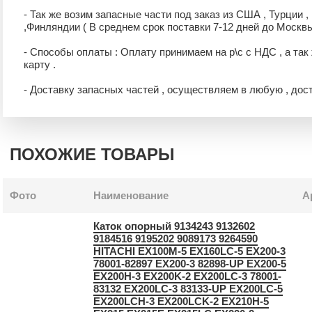
- Так же возим запасные части под заказ из США , Турции ,
,Финляндии ( В среднем срок поставки 7-12 дней до Москвы
- Способы оплаты : Оплату принимаем на р\с с НДС , а так
карту .
- Доставку запасных частей , осуществляем в любую , дос
ПОХОЖИЕ ТОВАРЫ
Фото
Наименование
А
Каток опорный 9134243 9132602
9184516 9195202 9089173 9264590
HITACHI EX100M-5 EX160LC-5 EX200-3
78001-82897 EX200-3 82898-UP EX200-5
EX200H-3 EX200K-2 EX200LC-3 78001-
83132 EX200LC-3 83133-UP EX200LC-5
EX200LCH-3 EX200LCK-2 EX210H-5