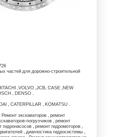
726
ных частей для дорожно-строительной
TACHI ,VOLVO ,JCB, CASE ,NEW
OSCH , DENSO .
NDAI , CATERPILLAR , KOMATSU .
 Ремонт экскаваторов , ремонт
кскаваторов-погрузчиков , ремонт
т гидронасосов , ремонт гидромоторов ,
двигателей , диагностика гидросистемы ,