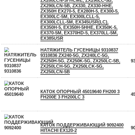
ZX280LCN-3FHCME, ZX290LC-5B,
ZX290LCN-5B, ZX330, ZX330-HHE,
ZX350H EX270-5, EX280H-5, EX300-5,
EX300LC-5M, EX300LCLL-5,
EX300LCLL-5M, EX345USR(LC),
EX350H-5, EX350H-5HHE, EX350K-5,
EX370-5M, EX370HD-5, EX370LL-5M,
EX385USR
НАТЯЖИТЕЛЬ ГУСЕНИЦЫ 9310837
9310836 ZX240-5G, ZX240LC-5G,
ZX250H-5G, ZX250K-5G, ZX250LC-5B,
9
ZX250LCH-5G, ZX250LCK-5G,
ZX250LCN-5B
КАТОК ОПОРНЫЙ 45019640 FH200 3
4
FH200E 3 FH200LC 3
КАТОК ПОДДЕРЖИВАЮЩИЙ 9092400
9
HITACHI EX120-2