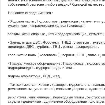
диагностика топливной систем , диагностика электрики и м
собственной рем.зоне , либо выездной бригадой на месте .
На нашем складе имеется :
- Ходовая часть ; Гидромоторы , редуктора , натяжители гу
гусеничные , направляющие колеса ( ленивцы ),
звезды, катки опорные , катки поддерживающие , сегменты ,
- Запчасти для ДВС : Форсунки , ТНВД , стартеры , генерат
цилиндров ДВС , турбины , ГБЦ , ремни , распредвалы ,
коленчатые валы ( коленвалы ) , поршня , ШПГ , гильзы , ш
- Гидравлическое оборудование : Гидронасосы , гидромото
гидроцилиндры , гидрораспределители ,
гидроаккумуляторы , РВД , и т.д.
- Так же имеются : Ковши , крашеры , гидромолоты , пальцы ,
ремкомплекты , уплотнения , сальники , коронки , адаптеры 
рыхлители , квик каплеры , переходные плиты , быстросьем
стрелы удлиненные , удлиненное оборудование , фильтры ,