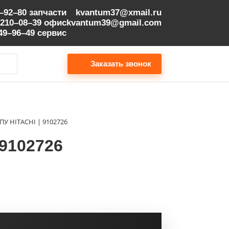
9–92–80
запчасти
kvantum37@xmail.ru
 210–08–39
офис
kvantum39@gmail.com
149–96–49
сервис
Заказать звонок
 HITACHI | 9102726
9102726