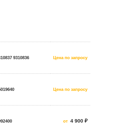
310837 9310836
Цена по запросу
5019640
Цена по запросу
4 900 ₽
092400
от