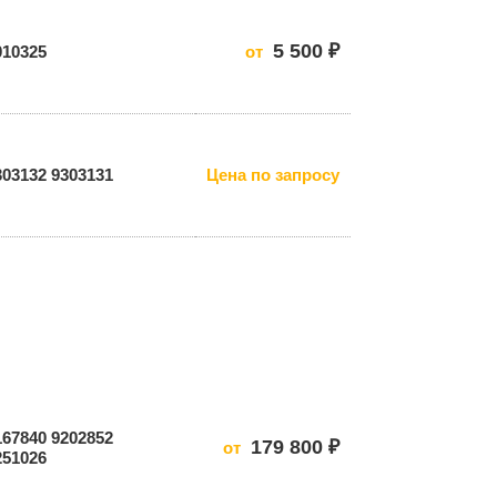
5 500 ₽
010325
от
303132 9303131
Цена по запросу
167840 9202852
179 800 ₽
от
251026