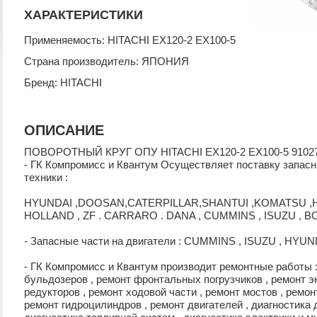
ХАРАКТЕРИСТИКИ
Применяемость: HITACHI EX120-2 EX100-5
Страна производитель: ЯПОНИЯ
Бренд: HITACHI
ОПИСАНИЕ
ПОВОРОТНЫЙ КРУГ ОПУ HITACHI EX120-2 EX100-5 9102
- ГК Компромисс и Квантум Осуществляет поставку запас
техники :
HYUNDAI ,DOOSAN,CATERPILLAR,SHANTUI ,KOMATSU ,HI
HOLLAND , ZF . CARRARO . DANA , CUMMINS , ISUZU , B
- Запасные части на двигатели : CUMMINS , ISUZU , HYU
- ГК Компромисс и Квантум производит ремонтные работы :
бульдозеров , ремонт фронтальных погрузчиков , ремонт э
редукторов , ремонт ходовой части , ремонт мостов , ремон
ремонт гидроцилиндров , ремонт двигателей , диагностика 