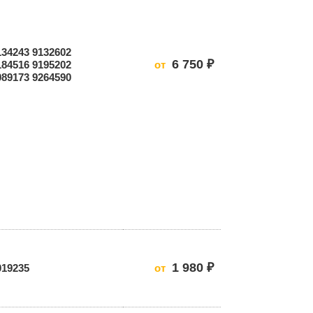
134243 9132602
6 750 ₽
184516 9195202
от
089173 9264590
1 980 ₽
019235
от