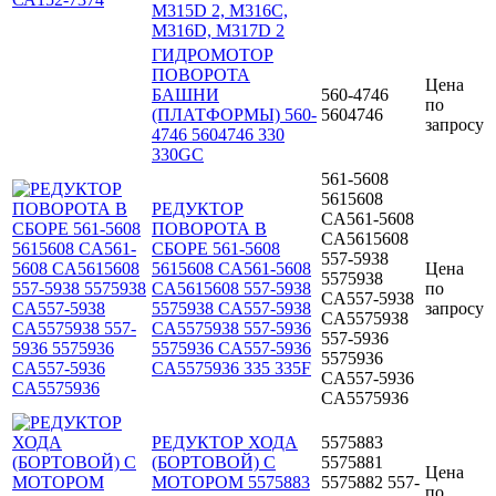
M315D 2, M316C,
M316D, M317D 2
ГИДРОМОТОР
ПОВОРОТА
Цена
БАШНИ
560-4746
по
(ПЛАТФОРМЫ) 560-
5604746
запросу
4746 5604746 330
330GC
561-5608
5615608
РЕДУКТОР
CA561-5608
ПОВОРОТА В
CA5615608
СБОРЕ 561-5608
557-5938
5615608 CA561-5608
Цена
5575938
CA5615608 557-5938
по
CA557-5938
5575938 CA557-5938
запросу
CA5575938
CA5575938 557-5936
557-5936
5575936 CA557-5936
5575936
CA5575936 335 335F
CA557-5936
CA5575936
РЕДУКТОР ХОДА
5575883
(БОРТОВОЙ) С
5575881
Цена
МОТОРОМ 5575883
5575882 557-
по