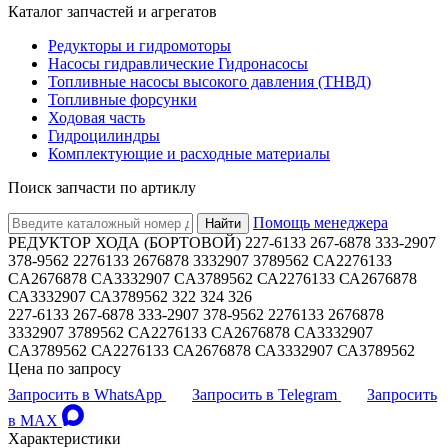
Каталог запчастей и агрегатов
Редукторы и гидромоторы
Насосы гидравлические Гидронасосы
Топливные насосы высокого давления (ТНВД)
Топливные форсунки
Ходовая часть
Гидроцилиндры
Комплектующие и расходные материалы
Поиск запчасти по артиклу
Помощь менеджера
Найти
РЕДУКТОР ХОДА (БОРТОВОЙ) 227-6133 267-6878 333-2907
378-9562 2276133 2676878 3332907 3789562 CA2276133
CA2676878 CA3332907 CA3789562 СА2276133 СА2676878
СА3332907 СА3789562 322 324 326
227-6133 267-6878 333-2907 378-9562 2276133 2676878
3332907 3789562 CA2276133 CA2676878 CA3332907
CA3789562 СА2276133 СА2676878 СА3332907 СА3789562
Цена по запросу
Запросить в WhatsApp
Запросить в Telegram
Запросить
в MAX
Характеристики