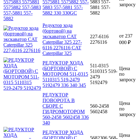
5575881 5575882 557-
5883 557-
запросу
5883 557-5881 557-
5881 557-
5882 330 330GC
5882
Редуктор хода
(бортовой) на
от
237
экскаватор CAT
227-6116
Caterpillar 325 227-
2276116
000 ₽
6116 2276116 CAT
Caterpillar 325
РЕДУКТОР ХОДА
511-0315
(БОРТОВОЙ) С
Цена
5110315 519-
МОТОРОМ 511-0315
по
2479
5110315 519-2479
запросу
5192479
5192479 336 340 345
РЕДУКТОР
ПОВОРОТА В
Цена
СБОРЕ С
560-2458
по
ГИДРОМОТОРОМ
5602458
запросу
560-2458 5602458 336
340
РЕДУКТОР ХОДА
Цена
(БОРТОВОЙ) С
5682306 568-