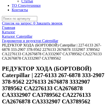
Статьи
ТО Спецтехники
Контакты
Список на запрос:
0
Заказать звонок
Главная
Каталог
Каталог Caterpillar
Гидромотор и редуктор Caterpillar
РЕДУКТОР ХОДА (БОРТОВОЙ) Caterpillar | 227-6133 267-
6878 333-2907 378-9562 2276133 2676878 3332907 3789562
CA2276133 CA2676878 CA3332907 CA3789562 СА2276133
СА2676878 СА3332907 СА3789562
РЕДУКТОР ХОДА (БОРТОВОЙ)
Caterpillar | 227-6133 267-6878 333-2907
378-9562 2276133 2676878 3332907
3789562 CA2276133 CA2676878
CA3332907 CA3789562 СА2276133
СА2676878 СА3332907 СА3789562