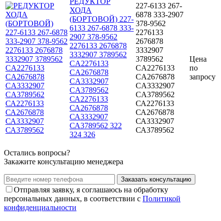
РЕДУКТОР
227-6133 267-
ХОДА
6878 333-2907
(БОРТОВОЙ) 227-
378-9562
6133 267-6878 333-
2276133
2907 378-9562
2676878
2276133 2676878
3332907
3332907 3789562
3789562
Цена
CA2276133
CA2276133
по
CA2676878
CA2676878
запросу
CA3332907
CA3332907
CA3789562
CA3789562
СА2276133
СА2276133
СА2676878
СА2676878
СА3332907
СА3332907
СА3789562 322
СА3789562
324 326
Остались вопросы?
Закажите консультацию менеджера
Заказать консультацию
Отправляя заявку, я соглашаюсь на обработку
персональных данных, в соответствии с
Политикой
конфиденциальности