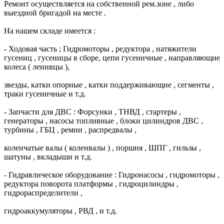
Ремонт осуществляется на собственной рем.зоне , либо
выездной бригадой на месте .
На нашем складе имеется :
- Ходовая часть ; Гидромоторы , редуктора , натяжители
гусениц , гусеницы в сборе, цепи гусеничные , направляющие
колеса ( ленивцы ),
звезды, катки опорные , катки поддерживающие , сегменты ,
траки гусеничные и т.д.
- Запчасти для ДВС : Форсунки , ТНВД , стартеры ,
генераторы , насосы топливные , блоки цилиндров ДВС ,
турбины , ГБЦ , ремни , распредвалы ,
коленчатые валы ( коленвалы ) , поршня , ШПГ , гильзы ,
шатуны , вкладыши и т.д.
- Гидравлическое оборудование : Гидронасосы , гидромоторы ,
редуктора поворота платформы , гидроцилиндры ,
гидрораспределители ,
гидроаккумуляторы , РВД , и т.д.