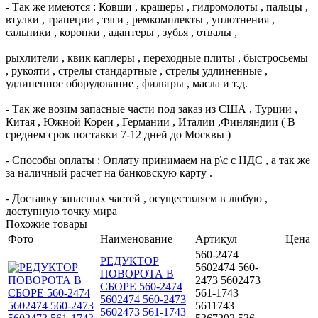
- Так же имеются : Ковши , крашеры , гидромолоты , пальцы ,
втулки , трапеции , тяги , ремкомплекты , уплотнения ,
сальники , коронки , адаптеры , зубья , отвалы ,
рыхлители , квик каплеры , переходные плиты , быстросьемы
, рукояти , стрелы стандартные , стрелы удлиненные ,
удлиненное оборудование , фильтры , масла и т.д.
- Так же возим запасные части под заказ из США , Турции ,
Китая , Южной Кореи , Германии , Италии ,Финляндии ( В
среднем срок поставки 7-12 дней до Москвы )
- Способы оплаты : Оплату принимаем на р\с с НДС , а так же
за наличный расчет на банковскую карту .
- Доставку запасных частей , осуществляем в любую ,
доступную точку мира
Похожие товары
Фото
Наименование
Артикул
Цена
560-2474
РЕДУКТОР
5602474 560-
ПОВОРОТА В
2473 5602473
СБОРЕ 560-2474
561-1743
5602474 560-2473
5611743
5602473 561-1743