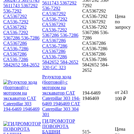
5367292 536-
5611743 5367292
7292
536-7292
CA5367292
CA5367292
CA536-7292
Цена
CA536-7292
СА5367292
по
СА5367292
СА536-7292
запросу
СА536-7292
5367286 536-
5367286 536-7286
7286
CA5367286
CA5367286
CA536-7286
CA536-7286
СА5367286
СА5367286
СА536-7286
СА536-7286
5842652 584-2652
5842652 584-
320 GC 323
2652
Редуктор хода
(бортовой) с
мотором на
от
243
экскаватор CAT
194-6469
Caterpillar 303 194-
1946469
100 ₽
6469 1946469 CAT
Caterpillar 303 304
301
ГИДРОМОТОР
ПОВОРОТА
Цена
БАШНИ
515-