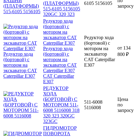
по
(ПЛАТФОРМЫ)
6105 5156105
запросу
515-6105 5156105
320GC 320 323
Редуктор хода
(бортовой) с
мотором на
экскаватор CAT
Редуктор хода
Caterpillar E307
(бортовой) с
от
134
Редуктор хода
мотором на
(бортовой) с
экскаватор
800 ₽
мотором на
CAT Caterpillar
экскаватор CAT
E307
Caterpillar E307
CAT Caterpillar
E307
РЕДУКТОР
ХОДА
(БОРТОВОЙ) С
Цена
511-6008
МОТОРОМ 511-
по
5116008
6008 5116008 318
запросу
320 323 320GC
323GC
ГИДРОМОТОР
ПОВОРОТА