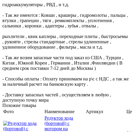
гидроаккумуляторы , РВД , и т.д.
- Так же имеются : Ковши , крашеры , гидромолоты , пальцы ,
втулки , трапеции , тяги , ремкомплекты , уплотнения ,
сальники , коронки , адаптеры , зубья , отвалы ,
рыхлители , квик каплеры , переходные плиты , быстросьемы
, рукояти , стрелы стандартные , стрелы удлиненные ,
удлиненное оборудование , фильтры , масла и т.д.
- Так же возим запасные части под заказ из США , Турции ,
Китая , Южной Кореи , Германии , Италии ,Финляндии ( В
среднем срок поставки 7-12 дней до Москвы )
- Способы оплаты : Оплату принимаем на р\с с НДС , а так же
за наличный расчет на банковскую карту .
- Доставку запасных частей , осуществляем в любую ,
доступную точку мира
Похожие товары
Фото
Наименование
Артикул
Це
Редуктор хода
(бортовой) с
мотором на