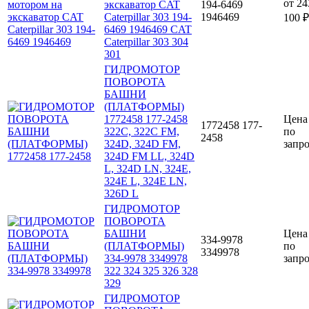
от
24
экскаватор CAT
194-6469
Caterpillar 303 194-
1946469
100 ₽
6469 1946469 CAT
Caterpillar 303 304
301
ГИДРОМОТОР
ПОВОРОТА
БАШНИ
(ПЛАТФОРМЫ)
1772458 177-2458
Цена
1772458 177-
322C, 322C FM,
по
2458
324D, 324D FM,
запр
324D FM LL, 324D
L, 324D LN, 324E,
324E L, 324E LN,
326D L
ГИДРОМОТОР
ПОВОРОТА
БАШНИ
Цена
334-9978
(ПЛАТФОРМЫ)
по
3349978
334-9978 3349978
запр
322 324 325 326 328
329
ГИДРОМОТОР