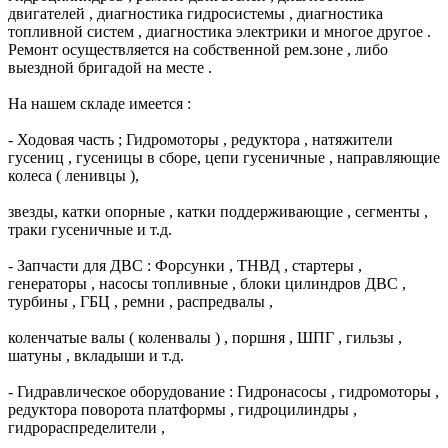
двигателей , диагностика гидросистемы , диагностика
топливной систем , диагностика электрики и многое другое .
Ремонт осуществляется на собственной рем.зоне , либо
выездной бригадой на месте .
На нашем складе имеется :
- Ходовая часть ; Гидромоторы , редуктора , натяжители
гусениц , гусеницы в сборе, цепи гусеничные , направляющие
колеса ( ленивцы ),
звезды, катки опорные , катки поддерживающие , сегменты ,
траки гусеничные и т.д.
- Запчасти для ДВС : Форсунки , ТНВД , стартеры ,
генераторы , насосы топливные , блоки цилиндров ДВС ,
турбины , ГБЦ , ремни , распредвалы ,
коленчатые валы ( коленвалы ) , поршня , ШПГ , гильзы ,
шатуны , вкладыши и т.д.
- Гидравлическое оборудование : Гидронасосы , гидромоторы ,
редуктора поворота платформы , гидроцилиндры ,
гидрораспределители ,