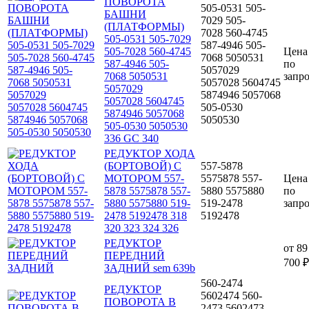
ПОВОРОТА
505-0531 505-
БАШНИ
7029 505-
(ПЛАТФОРМЫ)
7028 560-4745
505-0531 505-7029
587-4946 505-
505-7028 560-4745
Цена
7068 5050531
587-4946 505-
по
5057029
7068 5050531
запр
5057028 5604745
5057029
5874946 5057068
5057028 5604745
505-0530
5874946 5057068
5050530
505-0530 5050530
336 GC 340
РЕДУКТОР ХОДА
(БОРТОВОЙ) С
557-5878
МОТОРОМ 557-
5575878 557-
Цена
5878 5575878 557-
5880 5575880
по
5880 5575880 519-
519-2478
запр
2478 5192478 318
5192478
320 323 324 326
РЕДУКТОР
от
89
ПЕРЕДНИЙ
700 ₽
ЗАДНИЙ sem 639b
560-2474
РЕДУКТОР
5602474 560-
ПОВОРОТА В
2473 5602473