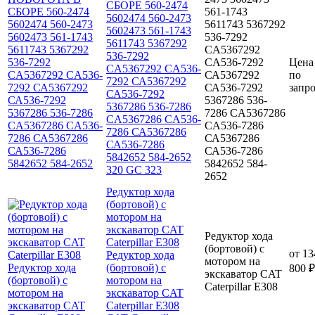
СБОРЕ 560-2474
561-1743
5602474 560-2473
5611743 5367292
5602473 561-1743
536-7292
5611743 5367292
CA5367292
536-7292
CA536-7292
Цена
CA5367292 CA536-
СА5367292
по
7292 СА5367292
СА536-7292
запр
СА536-7292
5367286 536-
5367286 536-7286
7286 CA5367286
CA5367286 CA536-
CA536-7286
7286 СА5367286
СА5367286
СА536-7286
СА536-7286
5842652 584-2652
5842652 584-
320 GC 323
2652
Редуктор хода
(бортовой) с
мотором на
экскаватор CAT
Редуктор хода
Caterpillar E308
(бортовой) с
от
13
Редуктор хода
мотором на
(бортовой) с
800 ₽
экскаватор CAT
мотором на
Caterpillar E308
экскаватор CAT
Caterpillar E308