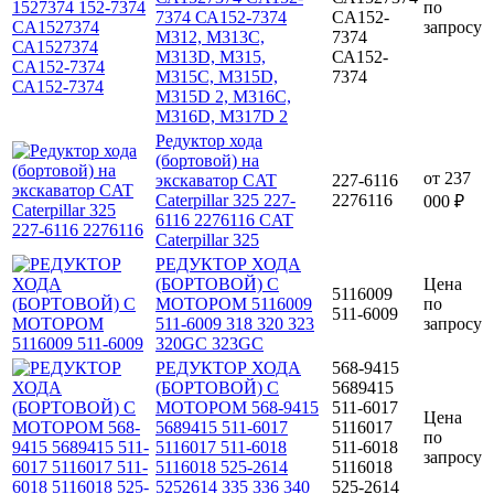
по
7374 СА152-7374
CA152-
запросу
M312, M313C,
7374
M313D, M315,
СА152-
M315C, M315D,
7374
M315D 2, M316C,
M316D, M317D 2
Редуктор хода
(бортовой) на
от
237
экскаватор CAT
227-6116
Caterpillar 325 227-
2276116
000 ₽
6116 2276116 CAT
Caterpillar 325
РЕДУКТОР ХОДА
(БОРТОВОЙ) С
Цена
5116009
МОТОРОМ 5116009
по
511-6009
511-6009 318 320 323
запросу
320GC 323GC
РЕДУКТОР ХОДА
568-9415
(БОРТОВОЙ) С
5689415
МОТОРОМ 568-9415
511-6017
Цена
5689415 511-6017
5116017
по
5116017 511-6018
511-6018
запросу
5116018 525-2614
5116018
5252614 335 336 340
525-2614