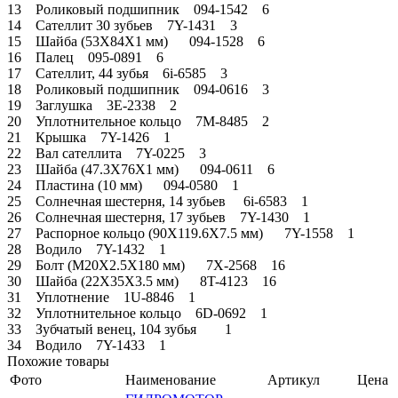
13 Роликовый подшипник 094-1542 6
14 Сателлит 30 зубьев 7Y-1431 3
15 Шайба (53X84X1 мм) 094-1528 6
16 Палец 095-0891 6
17 Сателлит, 44 зубья 6i-6585 3
18 Роликовый подшипник 094-0616 3
19 Заглушка 3E-2338 2
20 Уплотнительное кольцо 7M-8485 2
21 Крышка 7Y-1426 1
22 Вал сателлита 7Y-0225 3
23 Шайба (47.3X76X1 мм) 094-0611 6
24 Пластина (10 мм) 094-0580 1
25 Солнечная шестерня, 14 зубьев 6i-6583 1
26 Солнечная шестерня, 17 зубьев 7Y-1430 1
27 Распорное кольцо (90X119.6X7.5 мм) 7Y-1558 1
28 Водило 7Y-1432 1
29 Болт (M20X2.5X180 мм) 7X-2568 16
30 Шайба (22X35X3.5 мм) 8T-4123 16
31 Уплотнение 1U-8846 1
32 Уплотнительное кольцо 6D-0692 1
33 Зубчатый венец, 104 зубья 1
34 Водило 7Y-1433 1
Похожие товары
Фото
Наименование
Артикул
Цена