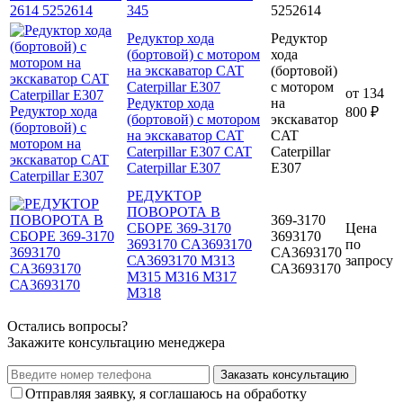
345
5252614
Редуктор хода
Редуктор
(бортовой) с мотором
хода
на экскаватор CAT
(бортовой)
Caterpillar E307
с мотором
от
134
Редуктор хода
на
800 ₽
(бортовой) с мотором
экскаватор
на экскаватор CAT
CAT
Caterpillar E307 CAT
Caterpillar
Caterpillar E307
E307
РЕДУКТОР
ПОВОРОТА В
369-3170
СБОРЕ 369-3170
Цена
3693170
3693170 CA3693170
по
CA3693170
СА3693170 M313
запросу
СА3693170
M315 M316 M317
M318
Остались вопросы?
Закажите консультацию менеджера
Заказать консультацию
Отправляя заявку, я соглашаюсь на обработку