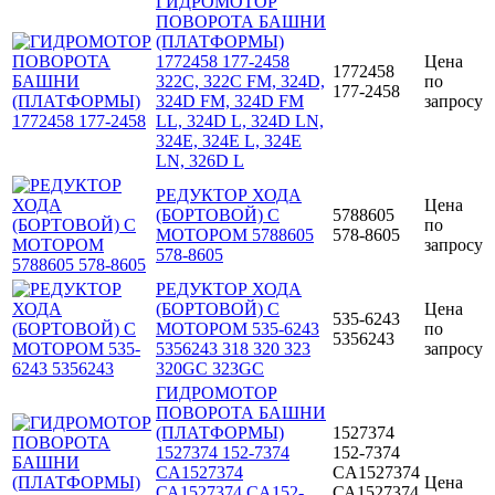
ГИДРОМОТОР
ПОВОРОТА БАШНИ
(ПЛАТФОРМЫ)
1772458 177-2458
Цена
1772458
322C, 322C FM, 324D,
по
177-2458
324D FM, 324D FM
запросу
LL, 324D L, 324D LN,
324E, 324E L, 324E
LN, 326D L
РЕДУКТОР ХОДА
Цена
(БОРТОВОЙ) С
5788605
по
МОТОРОМ 5788605
578-8605
запросу
578-8605
РЕДУКТОР ХОДА
(БОРТОВОЙ) С
Цена
535-6243
МОТОРОМ 535-6243
по
5356243
5356243 318 320 323
запросу
320GC 323GC
ГИДРОМОТОР
ПОВОРОТА БАШНИ
(ПЛАТФОРМЫ)
1527374
1527374 152-7374
152-7374
CA1527374
CA1527374
Цена
СА1527374 CA152-
СА1527374