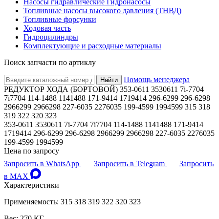
Насосы гидравлические Гидронасосы
Топливные насосы высокого давления (ТНВД)
Топливные форсунки
Ходовая часть
Гидроцилиндры
Комплектующие и расходные материалы
Поиск запчасти по артиклу
Помощь менеджера
Найти
РЕДУКТОР ХОДА (БОРТОВОЙ) 353-0611 3530611 7i-7704
7i7704 114-1488 1141488 171-9414 1719414 296-6299 296-6298
2966299 2966298 227-6035 2276035 199-4599 1994599 315 318
319 322 320 323
353-0611 3530611 7i-7704 7i7704 114-1488 1141488 171-9414
1719414 296-6299 296-6298 2966299 2966298 227-6035 2276035
199-4599 1994599
Цена по запросу
Запросить в WhatsApp
Запросить в Telegram
Запросить
в MAX
Характеристики
Применяемость: 315 318 319 322 320 323
Вес: 270 КГ