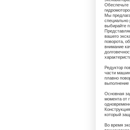
Обеспечьте 
гидромоторо
Мы предлага
специально 
выбирайте п
Представляе
вашего экск
поворота, о
внимание ка
долговечнос
характерист
Редуктор по
части машин
плавно пово
выполнение 
Основная за
момента от 
одновременн
Конструкция
который защ
Во время эк