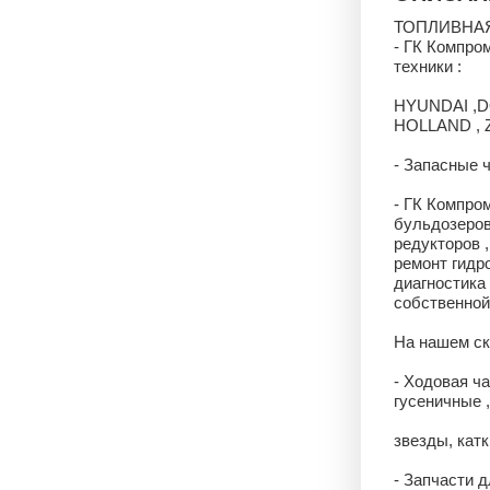
ТОПЛИВНАЯ
- ГК Компро
техники :
HYUNDAI ,D
HOLLAND , 
- Запасные 
- ГК Компро
бульдозеров
редукторов ,
ремонт гидро
диагностика
собственной 
На нашем ск
- Ходовая ча
гусеничные 
звезды, катк
- Запчасти д