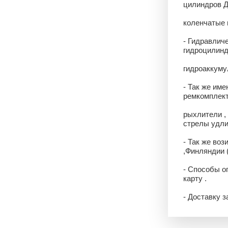
цилиндров Д
коленчатые в
- Гидравлич
гидроцилинд
гидроаккумул
- Так же име
ремкомплекты
рыхлители ,
стрелы удли
- Так же воз
,Финляндии 
- Способы о
карту .
- Доставку 