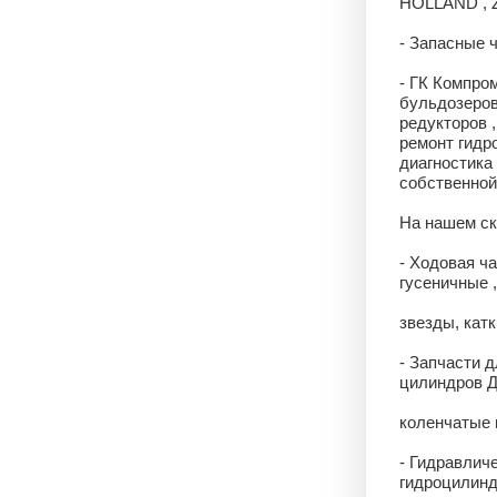
HOLLAND , 
- Запасные 
- ГК Компро
бульдозеров
редукторов ,
ремонт гидро
диагностика
собственной 
На нашем ск
- Ходовая ча
гусеничные 
звезды, катк
- Запчасти д
цилиндров Д
коленчатые в
- Гидравлич
гидроцилинд