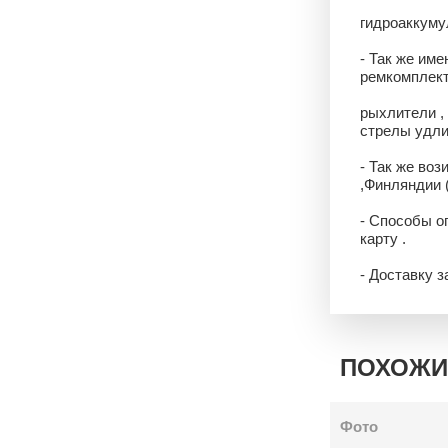
гидроаккумул
- Так же име
ремкомплекты
рыхлители ,
стрелы удли
- Так же воз
,Финляндии 
- Способы о
карту .
- Доставку 
ПОХОЖИ
Фото