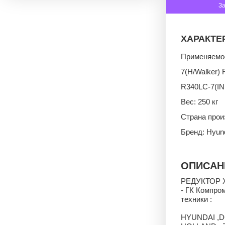
З
ХАРАКТЕ
Применяемос
7(H/Walker)
R340LC-7(IN
Вес: 250 кг
Страна прои
Бренд: Hyun
ОПИСАН
РЕДУКТОР Х
- ГК Компро
техники :
HYUNDAI ,D