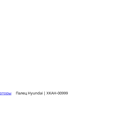
моторы
Палец Hyundai | XKAH-00999