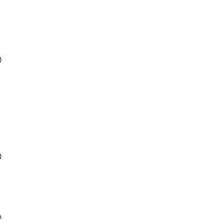
)
)
)