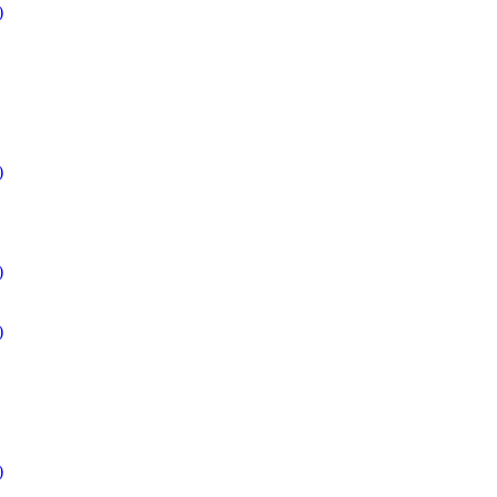
)
)
)
)
)