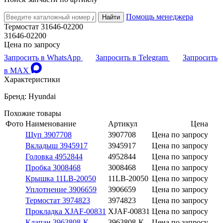
Помощь менеджера
Найти
Термостат 31646-02200
31646-02200
Цена по запросу
Запросить в WhatsApp
Запросить в Telegram
Запросить
в MAX
Характеристики
Бренд: Hyundai
Похожие товары
Фото
Наименование
Артикул
Цена
Щуп 3907708
3907708
Цена по запросу
Вкладыш 3945917
3945917
Цена по запросу
Головка 4952844
4952844
Цена по запросу
Пробка 3008468
3008468
Цена по запросу
Крышка 11LB-20050
11LB-20050
Цена по запросу
Уплотнение 3906659
3906659
Цена по запросу
Термостат 3974823
3974823
Цена по запросу
Прокладка XJAF-00831
XJAF-00831
Цена по запросу
Клапан 3963808-К
3963808-К
Цена по запросу