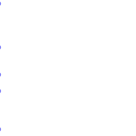
)
)
)
)
)