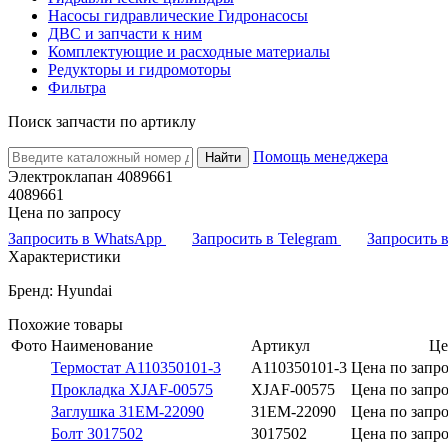
Насосы гидравлические Гидронасосы
ДВС и запчасти к ним
Комплектующие и расходные материалы
Редукторы и гидромоторы
Фильтра
Поиск запчасти по артиклу
Помощь менеджера
Найти
Электроклапан 4089661
4089661
Цена по запросу
Запросить в WhatsApp
Запросить в Telegram
Запросить
Характеристики
Бренд: Hyundai
Похожие товары
Фото
Наименование
Артикул
Це
Термостат A110350101-3
A110350101-3
Цена по запр
Прокладка XJAF-00575
XJAF-00575
Цена по запр
Заглушка 31EM-22090
31EM-22090
Цена по запр
Болт 3017502
3017502
Цена по запр