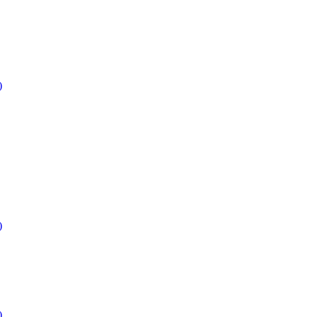
)
)
)