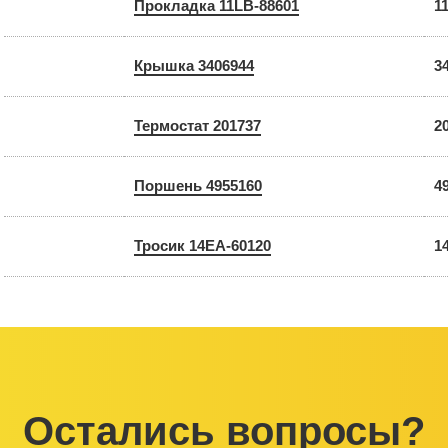
Прокладка 11LB-88601
1
Крышка 3406944
3
Термостат 201737
2
Поршень 4955160
4
Тросик 14EA-60120
1
Остались вопросы?