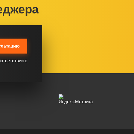
еджера
ультацию
оответствии с