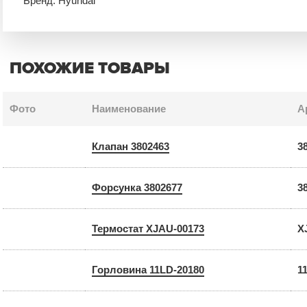
Бренд: Hyundai
ПОХОЖИЕ ТОВАРЫ
Фото
Наименование
А
Клапан 3802463
3
Форсунка 3802677
3
Термостат XJAU-00173
X
Горловина 11LD-20180
1