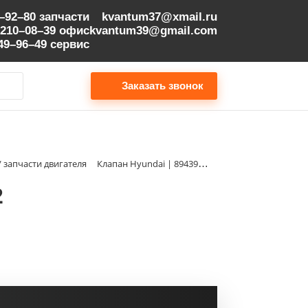
9–92–80
запчасти
kvantum37@xmail.ru
 210–08–39
офис
kvantum39@gmail.com
149–96–49
сервис
Заказать звонок
/ запчасти двигателя
Клапан Hyundai | 8943958822
2