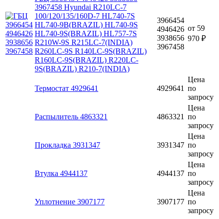
3967458 Hyundai R210LC-7
100/120/135/160D-7 HL740-7S
3966454
HL740-9B(BRAZIL) HL740-9S
от
59
4946426
HL740-9S(BRAZIL) HL757-7S
3938656
970 ₽
R210W-9S R215LC-7(INDIA)
3967458
R260LC-9S R140LC-9S(BRAZIL)
R160LC-9S(BRAZIL) R220LC-
9S(BRAZIL) R210-7(INDIA)
Цена
Термостат 4929641
4929641
по
запросу
Цена
Распылитель 4863321
4863321
по
запросу
Цена
Прокладка 3931347
3931347
по
запросу
Цена
Втулка 4944137
4944137
по
запросу
Цена
Уплотнение 3907177
3907177
по
запросу