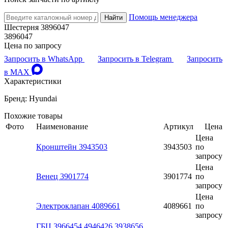
Помощь менеджера
Найти
Шестерня 3896047
3896047
Цена по запросу
Запросить в WhatsApp
Запросить в Telegram
Запросить
в MAX
Характеристики
Бренд: Hyundai
Похожие товары
Фото
Наименование
Артикул
Цена
Цена
Кронштейн 3943503
3943503
по
запросу
Цена
Венец 3901774
3901774
по
запросу
Цена
Электроклапан 4089661
4089661
по
запросу
ГБЦ 3966454 4946426 3938656