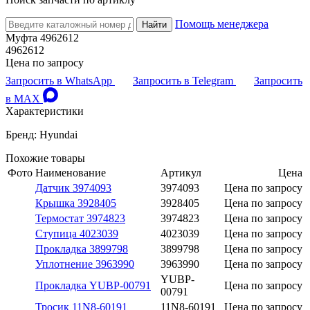
Помощь менеджера
Найти
Муфта 4962612
4962612
Цена по запросу
Запросить в WhatsApp
Запросить в Telegram
Запросить
в MAX
Характеристики
Бренд: Hyundai
Похожие товары
Фото
Наименование
Артикул
Цена
Датчик 3974093
3974093
Цена по запросу
Крышка 3928405
3928405
Цена по запросу
Термостат 3974823
3974823
Цена по запросу
Ступица 4023039
4023039
Цена по запросу
Прокладка 3899798
3899798
Цена по запросу
Уплотнение 3963990
3963990
Цена по запросу
YUBP-
Прокладка YUBP-00791
Цена по запросу
00791
Тросик 11N8-60191
11N8-60191
Цена по запросу