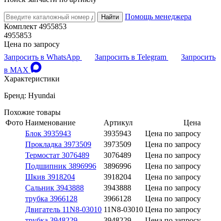
Помощь менеджера
Найти
Комплект 4955853
4955853
Цена по запросу
Запросить в WhatsApp
Запросить в Telegram
Запросить
в MAX
Характеристики
Бренд: Hyundai
Похожие товары
Фото
Наименование
Артикул
Цена
Блок 3935943
3935943
Цена по запросу
Прокладка 3973509
3973509
Цена по запросу
Термостат 3076489
3076489
Цена по запросу
Подшипник 3896996
3896996
Цена по запросу
Шкив 3918204
3918204
Цена по запросу
Сальник 3943888
3943888
Цена по запросу
трубка 3966128
3966128
Цена по запросу
Двигатель 11N8-03010
11N8-03010
Цена по запросу
трубка 3948229
3948229
Цена по запросу