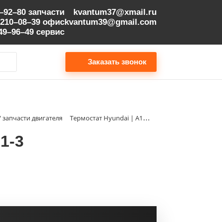
9–92–80
запчасти
kvantum37@xmail.ru
 210–08–39
офис
kvantum39@gmail.com
149–96–49
сервис
Заказать звонок
/ запчасти двигателя
Термостат Hyundai | A110350101-3
1-3