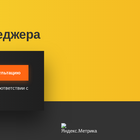
еджера
ультацию
оответствии с