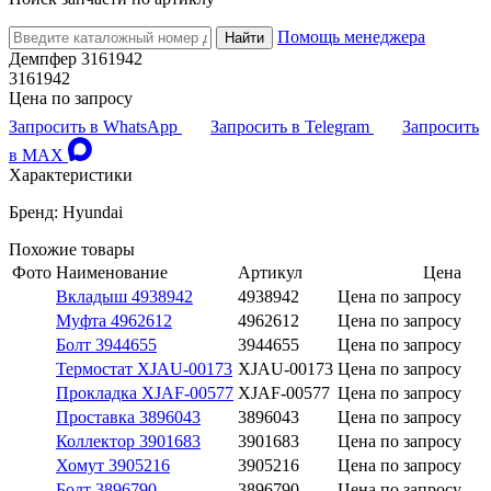
Помощь менеджера
Найти
Демпфер 3161942
3161942
Цена по запросу
Запросить в WhatsApp
Запросить в Telegram
Запросить
в MAX
Характеристики
Бренд: Hyundai
Похожие товары
Фото
Наименование
Артикул
Цена
Вкладыш 4938942
4938942
Цена по запросу
Муфта 4962612
4962612
Цена по запросу
Болт 3944655
3944655
Цена по запросу
Термостат XJAU-00173
XJAU-00173
Цена по запросу
Прокладка XJAF-00577
XJAF-00577
Цена по запросу
Проставка 3896043
3896043
Цена по запросу
Коллектор 3901683
3901683
Цена по запросу
Хомут 3905216
3905216
Цена по запросу
Болт 3896790
3896790
Цена по запросу