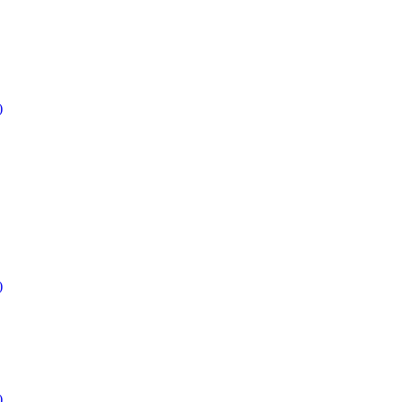
)
)
)