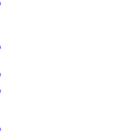
)
)
)
)
)