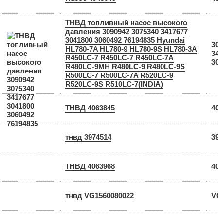
ТНВД топливный насос высокого
давления 3090942 3075340 3417677
3041800 3060492 76194835 Hyundai
3
HL780-7A HL780-9 HL780-9S HL780-3A
3
R450LC-7 R450LC-7 R450LC-7A
3
R480LC-9MH R480LC-9 R480LC-9S
R500LC-7 R500LC-7A R520LC-9
R520LC-9S R510LC-7(INDIA)
ТНВД 4063845
4
тнвд 3974514
3
ТНВД 4063968
4
тнвд VG1560080022
V