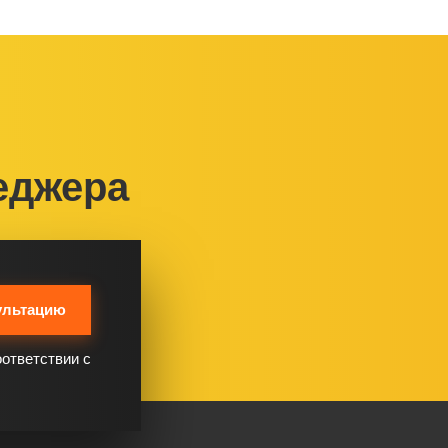
еджера
ультацию
оответствии с