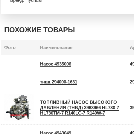
Бренд: Hyundai
ПОХОЖИЕ ТОВАРЫ
Фото
Наименование
А
Насос 4935006
4
тнвд 294000-1631
2
ТОПЛИВНЫЙ НАСОС ВЫСОКОГО
ДАВЛЕНИЯ (ТНВД) 3963966 HL730-7
3
HL730TM-7 R140LC-7 R140W-7
Насос 4943049
4