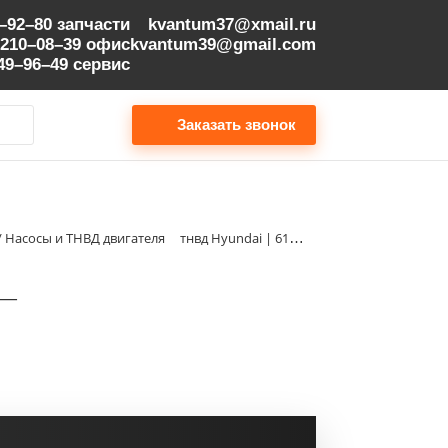
9–92–80
запчасти
kvantum37@xmail.ru
 210–08–39
офис
kvantum39@gmail.com
149–96–49
сервис
Заказать звонок
 / Насосы и ТНВД двигателя
тнвд Hyundai | 612630030057 _
 _