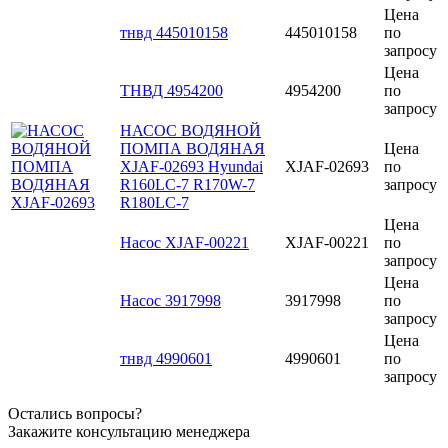
Цена
тнвд 445010158
445010158
по
запросу
Цена
ТНВД 4954200
4954200
по
запросу
НАСОС ВОДЯНОЙ
ПОМПА ВОДЯНАЯ
Цена
XJAF-02693 Hyundai
XJAF-02693
по
R160LC-7 R170W-7
запросу
R180LC-7
Цена
Насос XJAF-00221
XJAF-00221
по
запросу
Цена
Насос 3917998
3917998
по
запросу
Цена
тнвд 4990601
4990601
по
запросу
Остались вопросы?
Закажите консультацию менеджера