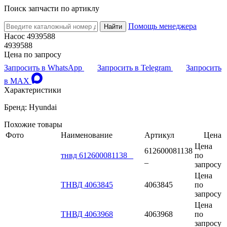
Поиск запчасти по артиклу
Помощь менеджера
Найти
Насос 4939588
4939588
Цена по запросу
Запросить в WhatsApp
Запросить в Telegram
Запросить
в MAX
Характеристики
Бренд: Hyundai
Похожие товары
Фото
Наименование
Артикул
Цена
Цена
612600081138
тнвд 612600081138 _
по
_
запросу
Цена
ТНВД 4063845
4063845
по
запросу
Цена
ТНВД 4063968
4063968
по
запросу