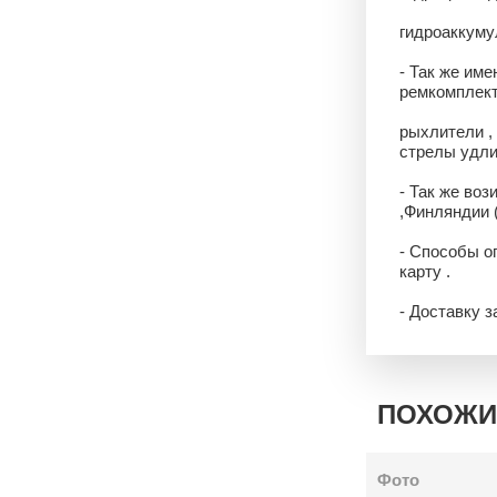
гидроаккумул
- Так же име
ремкомплекты
рыхлители ,
стрелы удли
- Так же воз
,Финляндии 
- Способы о
карту .
- Доставку 
ПОХОЖИ
Фото