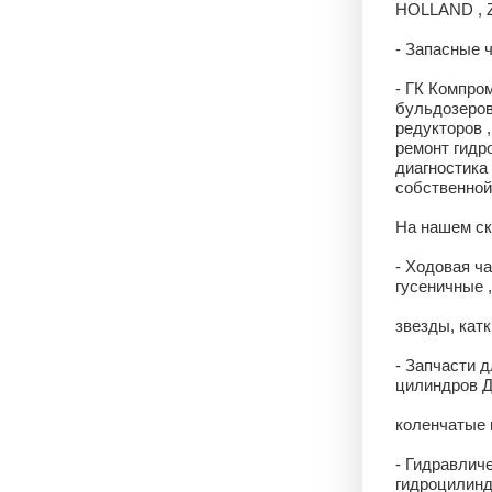
HOLLAND , 
- Запасные 
- ГК Компро
бульдозеров
редукторов ,
ремонт гидро
диагностика
собственной 
На нашем ск
- Ходовая ча
гусеничные 
звезды, катк
- Запчасти д
цилиндров Д
коленчатые в
- Гидравлич
гидроцилинд