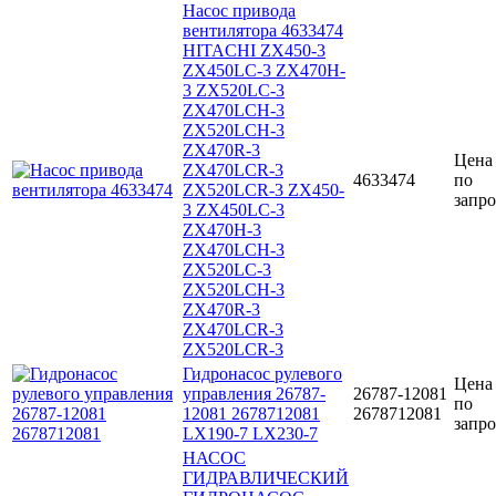
Насос привода
вентилятора 4633474
HITACHI ZX450-3
ZX450LC-3 ZX470H-
3 ZX520LC-3
ZX470LCH-3
ZX520LCH-3
ZX470R-3
Цена
ZX470LCR-3
4633474
по
ZX520LCR-3 ZX450-
запро
3 ZX450LC-3
ZX470H-3
ZX470LCH-3
ZX520LC-3
ZX520LCH-3
ZX470R-3
ZX470LCR-3
ZX520LCR-3
Гидронасос рулевого
Цена
управления 26787-
26787-12081
по
12081 2678712081
2678712081
запро
LX190-7 LX230-7
НАСОС
ГИДРАВЛИЧЕСКИЙ