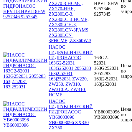
Цена
ZX270-3-HCMC,
HPV118HW
по
ZX270-HHE,
9257346
запро
ZX280LC-3,
9257345
ZX280LC-3-HCME,
ZX280LCH-3,
ZX280LCN-3FAMS,
ZX280LCN-
3FHCME, ZX360W-3
НАСОС
ГИДРАВЛИЧЕСКИЙ
ГИДРОНАСОС
163G2-
163G2-52031
52031
Цена
163G252031 2055283
163G252031
по
163j2-52031
2055283
запро
163j252031 ZW220,
163j2-52031
ZW250, ZW310,
163j252031
ZW310-A, ZW310-
HCMF
НАСОС
ГИДРАВЛИЧЕСКИЙ
Цена
ГИДРОНАСОС
YB60003096
по
YB60003096
УВ60003096
запро
УВ60003096 ZX330
ZX350