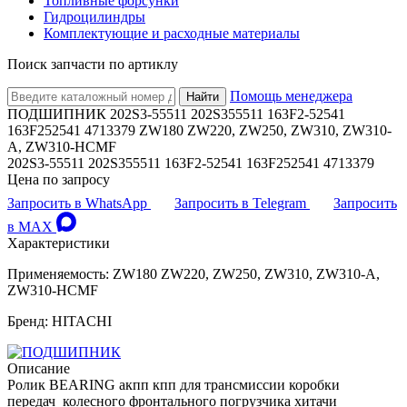
Топливные форсунки
Гидроцилиндры
Комплектующие и расходные материалы
Поиск запчасти по артиклу
Помощь менеджера
Найти
ПОДШИПНИК 202S3-55511 202S355511 163F2-52541
163F252541 4713379 ZW180 ZW220, ZW250, ZW310, ZW310-
A, ZW310-HCMF
202S3-55511 202S355511 163F2-52541 163F252541 4713379
Цена по запросу
Запросить в WhatsApp
Запросить в Telegram
Запросить
в MAX
Характеристики
Применяемость: ZW180 ZW220, ZW250, ZW310, ZW310-A,
ZW310-HCMF
Бренд: HITACHI
Описание
Ролик BEARING акпп кпп для трансмиссии коробки
передач колесного фронтального погрузчика хитачи