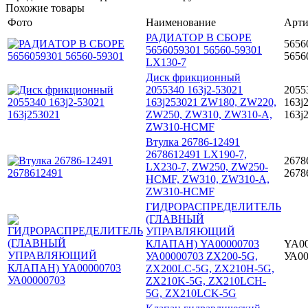
Похожие товары
Фото
Наименование
Арти
РАДИАТОР В СБОРЕ
5656
5656059301 56560-59301
5656
LX130-7
Диск фрикционный
2055340 163j2-53021
2055
163j253021 ZW180, ZW220,
163j
ZW250, ZW310, ZW310-A,
163j
ZW310-HCMF
Втулка 26786-12491
2678612491 LX190-7,
2678
LX230-7, ZW250, ZW250-
2678
HCMF, ZW310, ZW310-A,
ZW310-HCMF
ГИДРОРАСПРЕДЕЛИТЕЛЬ
(ГЛАВНЫЙ
УПРАВЛЯЮЩИЙ
КЛАПАН) YA00000703
YA00
УА00000703 ZX200-5G,
УА00
ZX200LC-5G, ZX210H-5G,
ZX210K-5G, ZX210LCH-
5G, ZX210LCK-5G