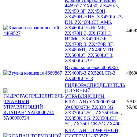
Клапан гидравлический
4469527 ZX450, ZX450-3,
ZX450-3F, ZX450H,
ZX450H-HHE, ZX450LC-3-
DH, ZX460LCH-AMS,
ZX460LCH-HCME,
4469
ZX470H-3, ZX470H-3-
HCMC, ZX470H-3F,
ZX470R-3, ZX470R-3F,
ZX480MT, ZX480MTH,
ZX500LC, ZX500LC-3,
ZX500LC-3F
Втулка ковшевая 4669867
ZX400R-3 ZX520LCR-3
4669
ZX400LCH-3
ГИДРОРАСПРЕДЕЛИТЕЛЬ
(ГЛАВНЫЙ
УПРАВЛЯЮЩИЙ
КЛАПАН) YA00000734
YA00
УА00000734 ZX330-5G,
УА00
ZX330LC-5G, ZX350H-5G,
ZX350K-5G, ZX350LCH-
5G, ZX350LCK-5G ZX400
КЛАПАН ТОРМОЗНОЙ
СИСТЕМЫ 4633576