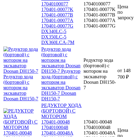
17040100077
17040100077
Цена
170401-00077K
170401-00077K
по
170401-00077B
170401-00077B
запросу
170401-00077A
170401-00077A
170401-00077G
170401-00077G
DX340LC-5
DX350LC-5
DX360LCA-7M
Редуктор хода
(бортовой) с
мотором на
Редуктор хода
экскаватор Doosan
(бортовой) с
от
148
DH150-7 Редуктор
мотором на
хода (бортовой) с
экскаватор
700 ₽
мотором на
Doosan DH150-
экскаватор Doosan
7
DH150-7 Doosan
DH150-7
РЕДУКТОР ХОДА
(БОРТОВОЙ) С
МОТОРОМ
170401-00048
170401-00048
17040100048
17040100048
Цена
170401-00048A
170401-00048A
по