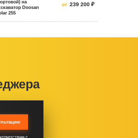
бортовой) на
239 200 ₽
от
кскаватор Doosan
olar 255
еджера
ультацию
оответствии с