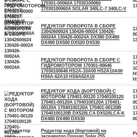
0
170301-00060A 17030100060
1
17030100060A SOLAR 340LC-7 340LC-V
РЕДУКТОР ПОВОРОТА В СБОРЕ
1
13042600024 130426-00024 130426-
0
00024A 130426-00024А DX380 DX480
1
DX490 DX500 DX520 DX530
1
РЕДУКТОР ПОВОРОТА В СБОРЕ С
1
ГИДРОМОТОРОМ 170301-00646
1
17030100646 HS2A-10A00 HS2A10A00
H
HS6A-62A10 HS6A62A10
H
РЕДУКТОР ХОДА (БОРТОВОЙ) С
1
МОТОРОМ 170401-00120 17040100120
1
170401-00120A 17040100120A 170401-
0
00120А 17040100120А 170401-00120B
1
17040100120B DX520LCA DX520LCA-K
1
DX480 DX490 DX530
0
Редуктор хода (бортовой) на
Р
экскаватор Doosan Solar 255