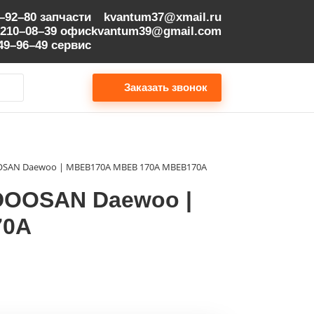
9–92–80
запчасти
kvantum37@xmail.ru
 210–08–39
офис
kvantum39@gmail.com
149–96–49
сервис
Заказать звонок
AN Daewoo | MBEB170A MBEB 170A МВЕВ170А
OOSAN Daewoo |
70А