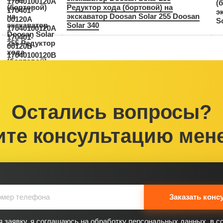
(
Редуктор хода (бортовой) на
э
экскаватор Doosan Solar 255 Doosan
S
Solar 340
Остались вопросы?
ите консультацию мен
Заказать конс
 заявку, я соглашаюсь на обработку персональных данных, в с