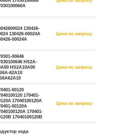
0060A 17030100060
Цена по запросу
7030100060A
3042600024 130426-
0024 130426-00024A
Цена по запросу
30426-00024А
70301-00646
7030100646 HS2A-
0A00 HS2A10A00
Цена по запросу
S6A-62A10
S6A62A10
70401-00120
7040100120 170401-
0120A 17040100120A
Цена по запросу
70401-00120А
7040100120А 170401-
0120B 17040100120B
едуктор хода