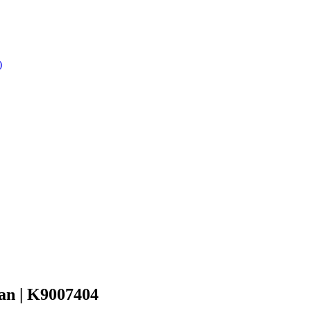
)
an | K9007404