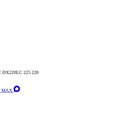
C DX220LC 225 220
 в MAX