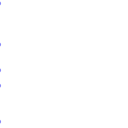
)
)
)
)
)