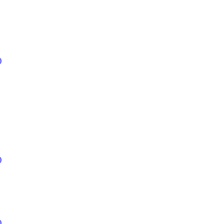
)
)
)