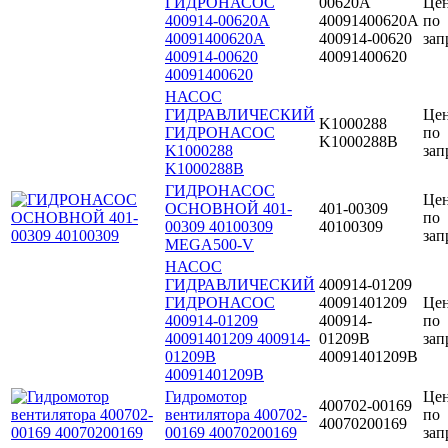
ГИДРОНАСОС
00620A
Це
400914-00620A
40091400620A
по
40091400620A
400914-00620
зап
400914-00620
40091400620
40091400620
НАСОС
ГИДРАВЛИЧЕСКИЙ
Це
K1000288
ГИДРОНАСОС
по
K1000288B
K1000288
зап
K1000288B
ГИДРОНАСОС
Це
ОСНОВНОЙ 401-
401-00309
по
00309 40100309
40100309
зап
MEGA500-V
НАСОС
ГИДРАВЛИЧЕСКИЙ
400914-01209
ГИДРОНАСОС
40091401209
Це
400914-01209
400914-
по
40091401209 400914-
01209B
зап
01209B
40091401209B
40091401209B
Гидромотор
Це
400702-00169
вентилятора 400702-
по
40070200169
00169 40070200169
зап