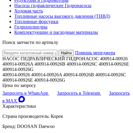
Редукторы и гидромоторы
Насосы гидравлические Гидронасосы
Ходовая часть
Топливные насосы высокого давления (ТНВД)
Топливные форсунки
Гидроцилиндры
Комплектующие и расходные материалы
Поиск запчасти по артиклу
Помощь менеджера
Найти
НАСОС ГИДРАВЛИЧЕСКИЙ ГИДРОНАСОС 400914-00926
400914-00926A 400914-00926B 400914-00926C 400914-00926E
400914-00926G
400914-00926 400914-00926A 400914-00926B 400914-00926C
400914-00926E 400914-00926G
Цена по запросу
Запросить в WhatsApp
Запросить в Telegram
Запросить
в MAX
Характеристики
Страна производитель: Корея
Бренд: DOOSAN Daewoo