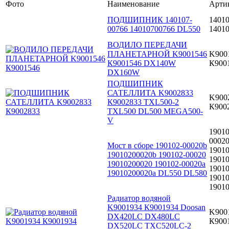
Фото
Наименование
Арти
ПОДШИПНИК 140107-
14010
00766 14010700766 DL550
1401
ВОДИЛО ПЕРЕДАЧИ
ПЛАНЕТАРНОЙ K9001546
K900
К9001546 DX140W
К900
DX160W
ПОДШИПНИК
САТЕЛЛИТА K9002833
K900
К9002833 TXL500-2
К900
TXL500 DL500 MEGA500-
V
19010
0002
Мост в сборе 190102-00020b
1901
19010200020b 190102-00020
19010
19010200020 190102-00020a
1901
19010200020a DL550 DL580
19010
1901
Радиатор водяной
K9001934 К9001934 Doosan
K900
DX420LC DX480LC
К900
DX520LC TXC520LC-2