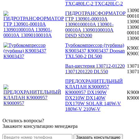
TXC480LC-2 TXC420LC-2
13090
ГИДРОТРАНСФОРМАТОР
0001
ГТР 130901-00010A
1309
13090100010A 130901-
13090
00010А 13090100010А
0001
DISD SD200
1309
Турбокомпрессор (турбина)
K900
K9003437 К9003437 Doosan
К900
TXL500-2 DL500
Вал-шестерня 130712-01220
13071
13071201220 DL550
1307
ПРЕДОХРАНИТЕЛЬНЫЙ
КЛАПАН K9000957
К9000957 DX190W
K900
DX210W DX140W
К900
DX170W SOLAR 140W-V
180W-V 210W-V
Остались вопросы?
Закажите консультацию менеджера
Заказать консультацию