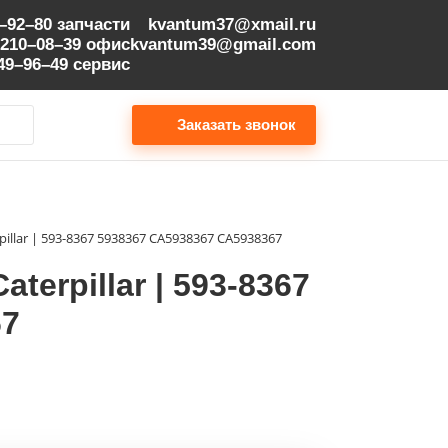
9–92–80
запчасти
kvantum37@xmail.ru
 210–08–39
офис
kvantum39@gmail.com
149–96–49
сервис
Заказать звонок
ar | 593-8367 5938367 CA5938367 СА5938367
pillar | 593-8367
67