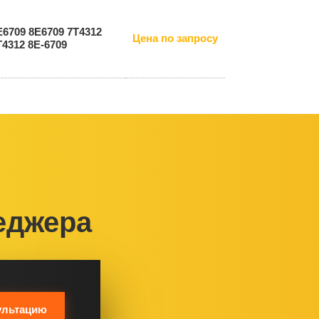
Е6709 8E6709 7T4312
Цена по запросу
Т4312 8E-6709
еджера
ультацию