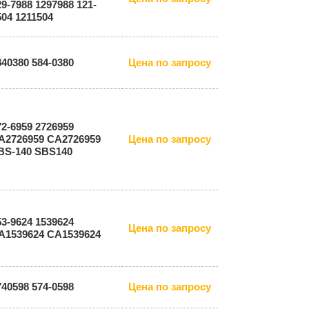
29-7988 1297988 121-
504 1211504
840380 584-0380
Цена по запросу
72-6959 2726959
A2726959 СА2726959
Цена по запросу
BS-140 SBS140
53-9624 1539624
Цена по запросу
A1539624 СА1539624
740598 574-0598
Цена по запросу