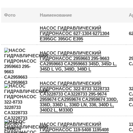
Фото
Наименование
А
НАСОС ГИДРАВЛИЧЕСКИЙ
ГИДРОНАСОС 627-1304 6271304
6
E395GC 395GC E395
НАСОС ГИДРАВЛИЧЕСКИЙ
ГИДРОНАСОС 2959663 295-9663
2
CA2959663 СА2959663 345D, 345D L,
C
345D L VG, 349D, 349D L
НАСОС ГИДРАВЛИЧЕСКИЙ
ГИДРОНАСОС 322-8733 3228733
3
CA3228733 СА3228733 295-9674
C
2959674 CA2959674 СА2959674 330D,
2
336D, 336D L, 336D LN, 336, 340D L,
C
340D2 L, M330D
НАСОС ГИДРАВЛИЧЕСКИЙ
1
ГИДРОНАСОС 119-5408 1195408
C