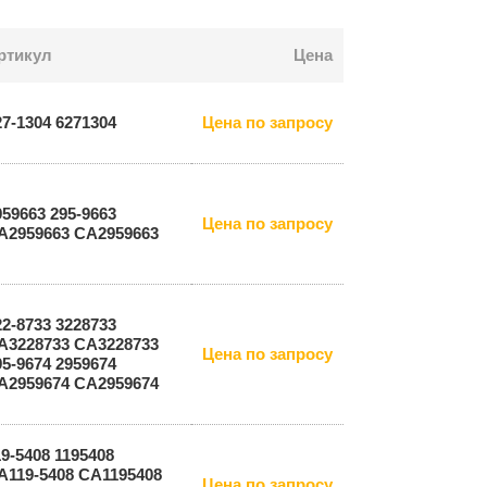
ртикул
Цена
27-1304 6271304
Цена по запросу
959663 295-9663
Цена по запросу
A2959663 СА2959663
22-8733 3228733
A3228733 СА3228733
Цена по запросу
95-9674 2959674
A2959674 СА2959674
19-5408 1195408
A119-5408 CA1195408
Цена по запросу