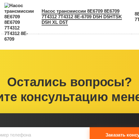
Насос трансмиссии 8Е6709 8E6709
8
7T4312 7Т4312 8E-6709 D5H D5HTSK
7
D5H XL D5T
Остались вопросы?
ите консультацию мен
Заказать конс