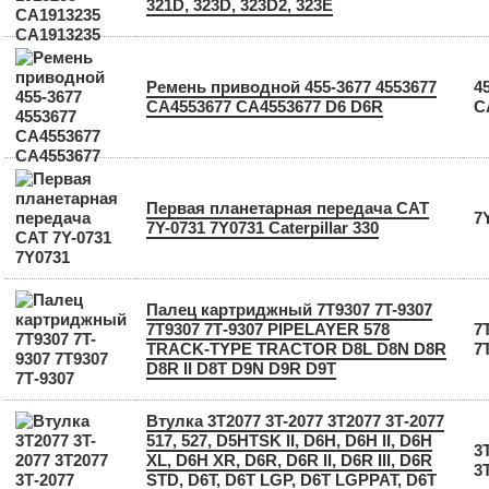
321D, 323D, 323D2, 323E
Ремень приводной 455-3677 4553677
4
СА4553677 CA4553677 D6 D6R
С
Первая планетарная передача CAT
7
7Y-0731 7Y0731 Caterpillar 330
Палец картриджный 7T9307 7T-9307
7Т9307 7Т-9307 PIPELAYER 578
7
TRACK-TYPE TRACTOR D8L D8N D8R
7
D8R II D8T D9N D9R D9T
Втулка 3T2077 3T-2077 3Т2077 3Т-2077
517, 527, D5HTSK II, D6H, D6H II, D6H
3
XL, D6H XR, D6R, D6R II, D6R III, D6R
3
STD, D6T, D6T LGP, D6T LGPPAT, D6T