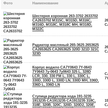
Фото
Наименование
А
Шестерня коронная 263-3702 2633702
CA2633702 M315C, M315D, M316C,
2
M316D, M318C, M318C MH, M318D,
C
M322C
Радиатор масляный 265-3625 2653625
2
CA2653625 СА2653625 320D 321D 321C
C
323D
Корпус водило CA7Y0643 7Y-0643
7Y0643 7у-0643 7у0643 325 L, 328D
C
LCR, 330, 330 FM L, 330 L, 330C L,
7
330D, 330D L, 330D LN, 330D MH, 336D,
336D L, 336D LN
Ступица редуктора хода 191-3235
1913235 CA1913235 СА1913235 318C,
1
318E, 320B, 320C, 320D, 320D2, 320E,
C