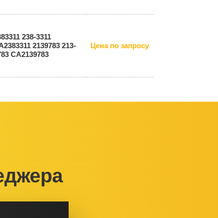
383311 238-3311
A2383311 2139783 213-
Цена по запросу
783 CA2139783
еджера