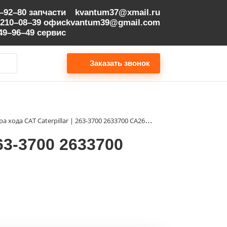
9–92–80
запчасти
kvantum37@xmail.ru
 210–08–39
офис
kvantum39@gmail.com
149–96–49
сервис
Заказать звонок
Ступица редуктора хода CAT Caterpillar | 263-3700 2633700 CA2633700
63-3700 2633700