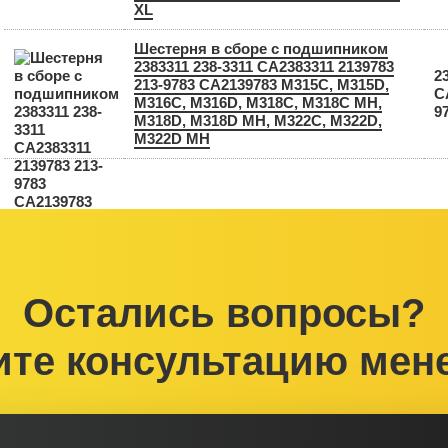
XL
Шестерня в сборе с подшипником
2383311 238-3311 CA2383311 2139783
2
213-9783 CA2139783 M315C, M315D,
C
M316C, M316D, M318C, M318C MH,
9
M318D, M318D MH, M322C, M322D,
M322D MH
Остались вопросы?
ите консультацию мен