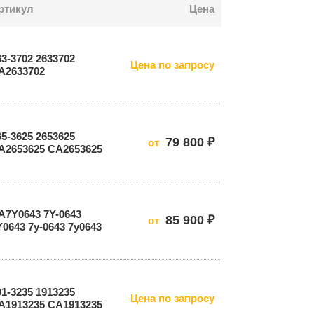
ртикул
Цена
63-3702 2633702
Цена по запросу
A2633702
65-3625 2653625
79 800 ₽
от
A2653625 СА2653625
A7Y0643 7Y-0643
85 900 ₽
от
Y0643 7у-0643 7у0643
91-3235 1913235
Цена по запросу
A1913235 СА1913235