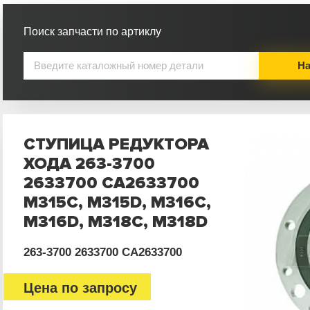
Поиск запчасти по артиклу
На
СТУПИЦА РЕДУКТОРА
ХОДА 263-3700
2633700 CA2633700
M315C, M315D, M316C,
M316D, M318C, M318D
263-3700 2633700 CA2633700
Цена по запросу