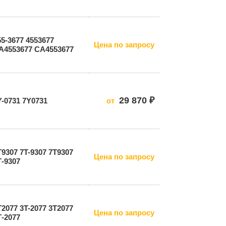
55-3677 4553677
Цена по запросу
А4553677 CA4553677
29 870 ₽
Y-0731 7Y0731
от
T9307 7T-9307 7Т9307
Цена по запросу
Т-9307
T2077 3T-2077 3Т2077
Цена по запросу
Т-2077