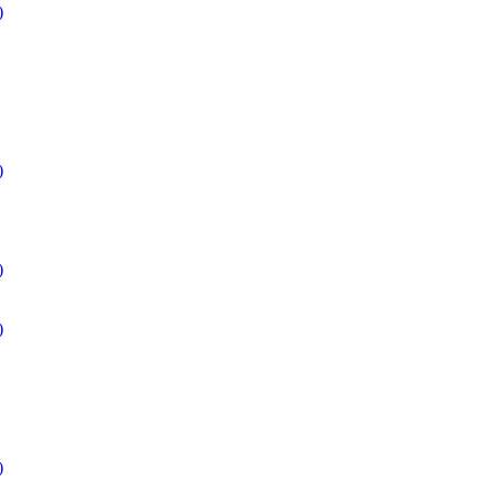
)
)
)
)
)