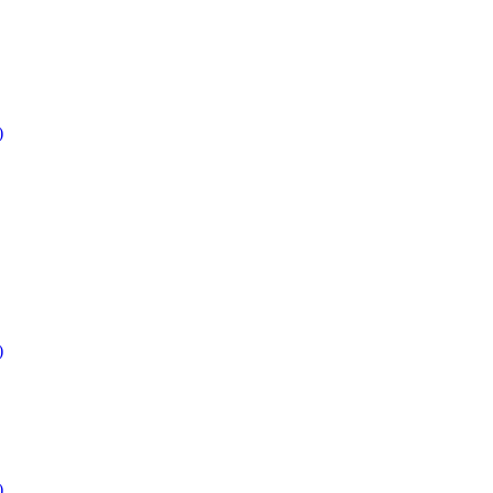
)
)
)