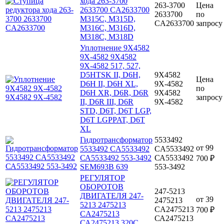
хода 263-3700
263-3700
Цена
2633700 CA2633700
2633700
по
M315C, M315D,
CA2633700
запросу
M316C, M316D,
M318C, M318D
Уплотнение 9X4582
9X-4582 9Х4582
9Х-4582 517, 527,
D5HTSK II, D6H,
9X4582
Цена
D6H II, D6H XL,
9X-4582
по
D6H XR, D6R, D6R
9Х4582
запросу
II, D6R III, D6R
9Х-4582
STD, D6T, D6T LGP,
D6T LGPPAT, D6T
XL
Гидротрансформатор
5533492
от
99
5533492 CA5533492
CA5533492
СА5533492 553-3492
СА5533492
700 ₽
SEM693B 639
553-3492
РЕГУЛЯТОР
ОБОРОТОВ
247-5213
ДВИГАТЕЛЯ 247-
от
39
2475213
5213 2475213
CA2475213
700 ₽
CA2475213
СА2475213
СА2475213 320C,