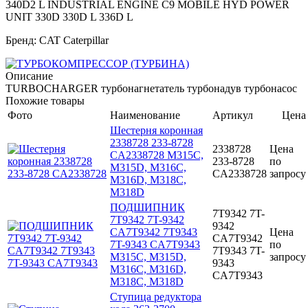
340D2 L INDUSTRIAL ENGINE C9 MOBILE HYD POWER
UNIT 330D 330D L 336D L
Бренд: CAT Caterpillar
Описание
TURBOCHARGER турбонагнетатель турбонадув турбонасос
Похожие товары
Фото
Наименование
Артикул
Цена
Шестерня коронная
2338728 233-8728
2338728
Цена
CA2338728 M315C,
233-8728
по
M315D, M316C,
CA2338728
запросу
M316D, M318C,
M318D
ПОДШИПНИК
7T9342 7T-
7T9342 7T-9342
9342
CA7T9342 7T9343
Цена
CA7T9342
7T-9343 CA7T9343
по
7T9343 7T-
M315C, M315D,
запросу
9343
M316C, M316D,
CA7T9343
M318C, M318D
Ступица редуктора