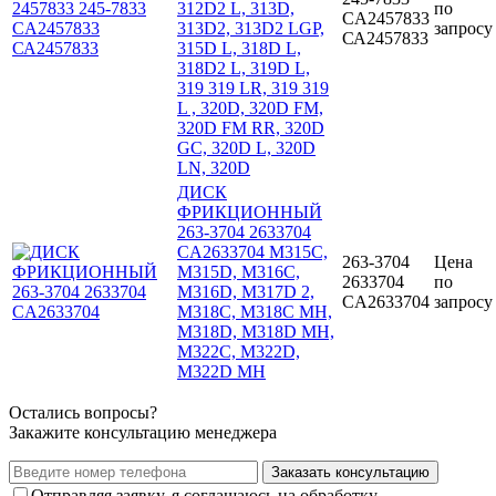
312D2 L, 313D,
по
CA2457833
313D2, 313D2 LGP,
запросу
СА2457833
315D L, 318D L,
318D2 L, 319D L,
319 319 LR, 319 319
L , 320D, 320D FM,
320D FM RR, 320D
GC, 320D L, 320D
LN, 320D
ДИСК
ФРИКЦИОННЫЙ
263-3704 2633704
CA2633704 M315C,
263-3704
Цена
M315D, M316C,
2633704
по
M316D, M317D 2,
CA2633704
запросу
M318C, M318C MH,
M318D, M318D MH,
M322C, M322D,
M322D MH
Остались вопросы?
Закажите консультацию менеджера
Заказать консультацию
Отправляя заявку, я соглашаюсь на обработку