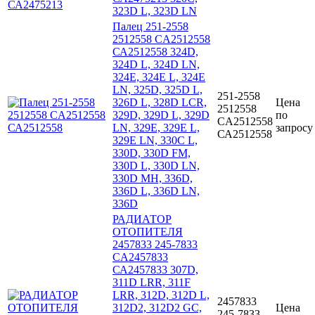
323D L, 323D LN
Палец 251-2558
2512558 CA2512558
СА2512558 324D,
324D L, 324D LN,
324E, 324E L, 324E
LN, 325D, 325D L,
251-2558
326D L, 328D LCR,
Цена
2512558
329D, 329D L, 329D
по
CA2512558
LN, 329E, 329E L,
запросу
СА2512558
329E LN, 330C L,
330D, 330D FM,
330D L, 330D LN,
330D MH, 336D,
336D L, 336D LN,
336D
РАДИАТОР
ОТОПИТЕЛЯ
2457833 245-7833
CA2457833
СА2457833 307D,
311D LRR, 311F
LRR, 312D, 312D L,
2457833
312D2, 312D2 GC,
Цена
245-7833