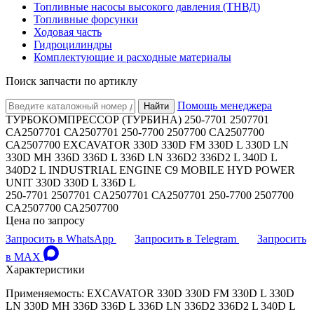
Топливные насосы высокого давления (ТНВД)
Топливные форсунки
Ходовая часть
Гидроцилиндры
Комплектующие и расходные материалы
Поиск запчасти по артиклу
Помощь менеджера
Найти
ТУРБОКОМПРЕССОР (ТУРБИНА) 250-7701 2507701
CA2507701 СА2507701 250-7700 2507700 CA2507700
СА2507700 EXCAVATOR 330D 330D FM 330D L 330D LN
330D MH 336D 336D L 336D LN 336D2 336D2 L 340D L
340D2 L INDUSTRIAL ENGINE C9 MOBILE HYD POWER
UNIT 330D 330D L 336D L
250-7701 2507701 CA2507701 СА2507701 250-7700 2507700
CA2507700 СА2507700
Цена по запросу
Запросить в WhatsApp
Запросить в Telegram
Запросить
в MAX
Характеристики
Применяемость: EXCAVATOR 330D 330D FM 330D L 330D
LN 330D MH 336D 336D L 336D LN 336D2 336D2 L 340D L