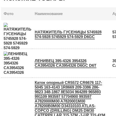
Фото
Наименование
А
НАТЯЖИТЕЛЬ ГУСЕНИЦЫ 5745928
5
574-5928 5745929 574-5929 D6GC
5
ЛЕНИВЕЦ 395-4326 3954326
3
CA3954326 СА3954326 D6GC D6T
C
Каток опорный CR5572 CR6676 117-
5045 163-4143 1R8669 209-3386 286-
9823 348-1867 8E5034 964289 965893
991109 993597 57704900 993597
A7820000M00 A7820001M00
A78200B0M00 D34310103 ATLAS-
COPCO (DRILLING) DM25 DM30
CATERPILLAR 315 3ZM -1-UP 315 4YM