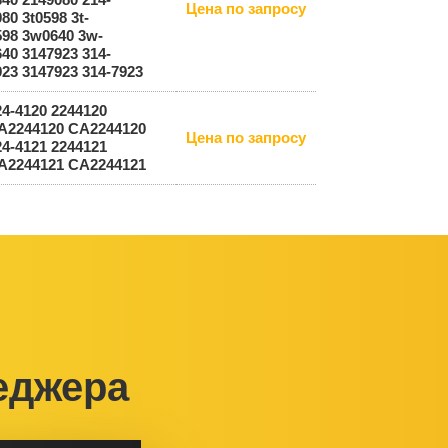
Цена по запросу
80 3t0598 3t-
598 3w0640 3w-
640 3147923 314-
923 3147923 314-7923
24-4120 2244120
A2244120 СА2244120
Цена по запросу
24-4121 2244121
A2244121 СА2244121
еджера