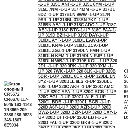
-1-UP 315C ANF-1-UP 315L 6YM -1-UP
315L 7NM -1-UP 317 4MM -1-UP 317BL
6DZ -1-UP 317BLN 9WW -1-UP 317N
9SR -1-UP 318BL 318BN 7KZ -1-UP
318BN AEJ -1-UP 318C ADC-1-UP 318C
AEJ-1-UP 318C BTG-1-UP 318C FAA-1-
UP 319D BZH-1-UP 319D DAY-1-UP
319DL AYF-1-UP 319DL EAW-1-UP
319DL KRM-1-UP 319DL ZCA-1-UP
319DL ZGZ-1-UP 319DLN FMH-1-UP
319DLN KFM-1-UP 319DLN RJP-1-UP
319DLN WBJ-1-UP 319E KGL -1-UP 320
2DL -1-UP 320 3RK -1-UP 320 3XM -1-
UP 320 7WK -1-UP 320 8LK -1-UP 320B
C
5BR -1-UP 320BL 6CR -1-UP 320BL LN
5
3YZ -1-UP 320BLL 6LS -1-UP 320BLL
2
9JS -1-UP 320C AKH -1-UP 320C AMC
1
-1-UP 320C APA -1-UP 320C BCB -1-UP
9
320C EGL -1-UP 320CL ALF -1-UP
5
320CL BDB -1-UP 320CL BGB -1-UP
A
320D A6F-1-UP 320D AZR-1-UP 320D
A
BWZ-1-UP 320D BZP-1-UP 320D CXY-1-
A
UP 320D DFT-1-UP 320D EBT-1-UP
D
320D FAL-1-UP 320D GKS-1-UP 320D
JFGZ-1-UP 320D JFZ-1-UP 320D JPD-1-