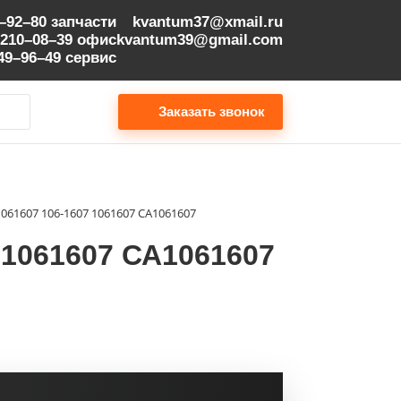
9–92–80
запчасти
kvantum37@xmail.ru
 210–08–39
офис
kvantum39@gmail.com
149–96–49
сервис
Заказать звонок
A1061607 106-1607 1061607 СА1061607
7 1061607 СА1061607