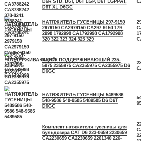
D6R STD, D6T, D6T LGP, D6T LGPPAT,
C
D6T XL D6GC
НАТЯЖИТЕЛЬ ГУСЕНИЦЫ 297-9150
2
2979150 CA2979150 СА297-9150 179-
C
2998 1792998 СА1792998 CA1792998
1
320 322 323 324 325 329
С
КАТОК ПОДДЕРЖИВАЮЩИЙ 235-
2
5975 2355975 CA2355975 СА2355975 D6
C
D6GC
НАТЯЖИТЕЛЬ ГУСЕНИЦЫ 5489586
5
548-9586 548-9585 5489585 D6 D6T
9
D6GC
2
Комплект натяжителя гусеницы для
C
бульдозера CAT D6 223-0659 2230659
2
CA2230659 СА2230659 2261340 226-
1