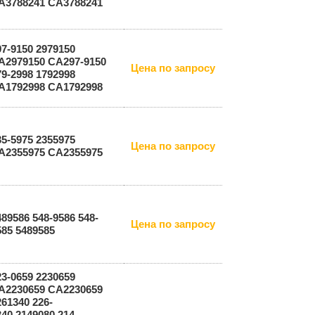
A3788241 СА3788241
97-9150 2979150
A2979150 СА297-9150
Цена по запросу
79-2998 1792998
А1792998 CA1792998
35-5975 2355975
Цена по запросу
A2355975 СА2355975
489586 548-9586 548-
Цена по запросу
585 5489585
23-0659 2230659
A2230659 СА2230659
261340 226-
340 2149080 214-