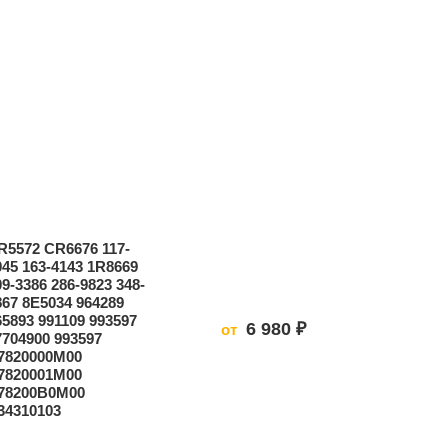
R5572 CR6676 117-
045 163-4143 1R8669
09-3386 286-9823 348-
867 8E5034 964289
65893 991109 993597
6 980 ₽
от
7704900 993597
7820000M00
7820001M00
78200B0M00
34310103