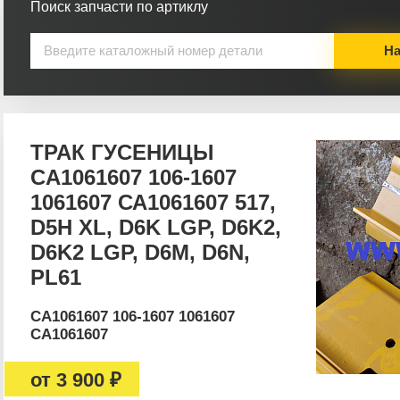
Поиск запчасти по артиклу
На
ТРАК ГУСЕНИЦЫ
CA1061607 106-1607
1061607 СА1061607 517,
D5H XL, D6K LGP, D6K2,
D6K2 LGP, D6M, D6N,
PL61
CA1061607 106-1607 1061607
СА1061607
от
3 900 ₽