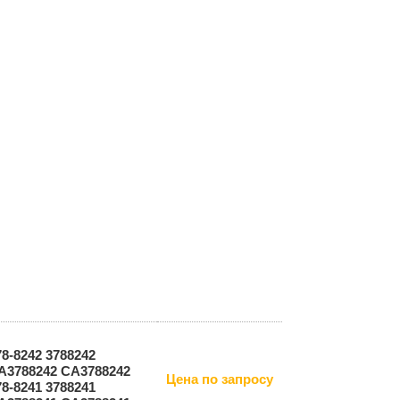
78-8242 3788242
A3788242 СА3788242
Цена по запросу
78-8241 3788241