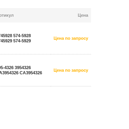
ртикул
Цена
745928 574-5928
Цена по запросу
745929 574-5929
95-4326 3954326
Цена по запросу
A3954326 СА3954326