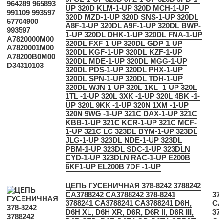
UP 320D KLM-1-UP 320D MCH-1-UP
320D MZD-1-UP 320D SNS-1-UP 320DL
A8F-1-UP 320DL A9F-1-UP 320DL BWP-
1-UP 320DL DHK-1-UP 320DL FNA-1-UP
320DL FXF-1-UP 320DL GDP-1-UP
320DL KGF-1-UP 320DL KZF-1-UP
320DL MDE-1-UP 320DL MGG-1-UP
320DL PDS-1-UP 320DL PHX-1-UP
320DL SPN-1-UP 320DL TDH-1-UP
320DL WJN-1-UP 320L 1KL -1-UP 320L
1TL -1-UP 320L 3XK -1-UP 320L 4BK -1-
UP 320L 9KK -1-UP 320N 1XM -1-UP
320N 9WG -1-UP 321C DAX-1-UP 321C
KBB-1-UP 321C KCR-1-UP 321C MCF-
1-UP 321C LC 323DL BYM-1-UP 323DL
JLG-1-UP 323DL NDE-1-UP 323DL
PBM-1-UP 323DL SDC-1-UP 323DLN
CYD-1-UP 323DLN RAC-1-UP E200B
6KF1-UP EL200B 7DF -1-UP
ЦЕПЬ ГУСЕНИЧНАЯ 378-8242 3788242
CA3788242 СА3788242 378-8241
3
3788241 CA3788241 СА3788241 D6H,
C
D6H XL, D6H XR, D6R, D6R II, D6R III,
3