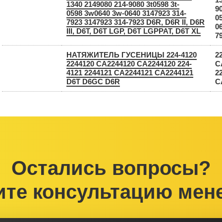
1340 2149080 214-9080 3t0598 3t-
90
0598 3w0640 3w-0640 3147923 314-
0
7923 3147923 314-7923 D6R, D6R II, D6R
0
III, D6T, D6T LGP, D6T LGPPAT, D6T XL
7
НАТЯЖИТЕЛЬ ГУСЕНИЦЫ 224-4120
2
2244120 CA2244120 СА2244120 224-
C
4121 2244121 CA2244121 СА2244121
2
D6T D6GC D6R
C
Остались вопросы?
ите консультацию мен