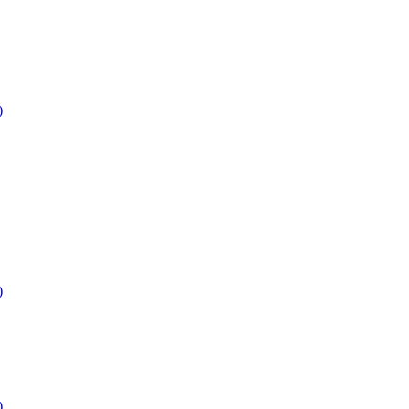
)
)
)