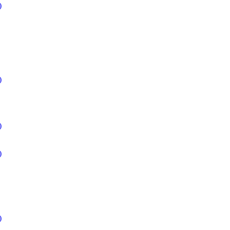
)
)
)
)
)