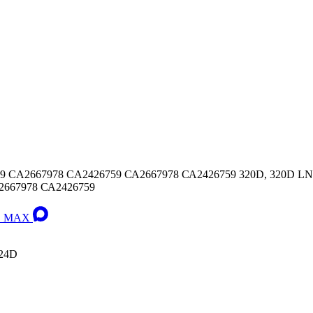
CA2667978 CA2426759 СА2667978 СА2426759 320D, 320D LN, 
А2667978 СА2426759
 в MAX
324D