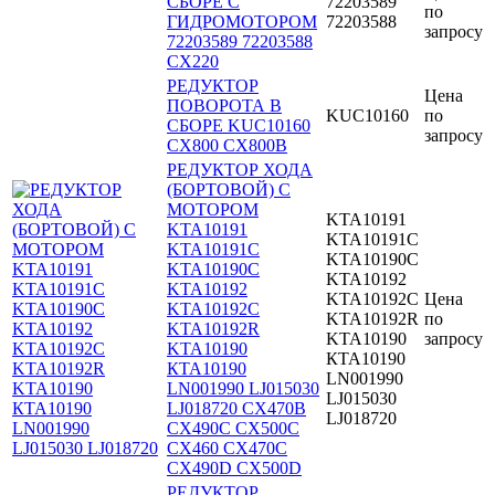
СБОРЕ С
72203589
по
ГИДРОМОТОРОМ
72203588
запросу
72203589 72203588
CX220
РЕДУКТОР
Цена
ПОВОРОТА В
KUC10160
по
СБОРЕ KUC10160
запросу
CX800 CX800B
РЕДУКТОР ХОДА
(БОРТОВОЙ) С
МОТОРОМ
KTA10191
KTA10191
KTA10191C
KTA10191C
KTA10190C
KTA10190C
KTA10192
KTA10192
KTA10192C
Цена
KTA10192C
KTA10192R
по
KTA10192R
KTA10190
запросу
KTA10190
КТА10190
КТА10190
LN001990
LN001990 LJ015030
LJ015030
LJ018720 CX470B
LJ018720
CX490C CX500C
CX460 CX470C
CX490D CX500D
РЕДУКТОР