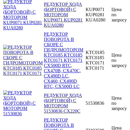
РЕДУКТОР ХОДА
(БОРТОВОЙ) С
KUP0071
Цена
МОТОРОМ
KUP0281
по
KUP0071 KUP0281
KUA0280
запросу
KUA0280
РЕДУКТОР
ПОВОРОТА В
СБОРЕ С
ГИДРОМОТОРОМ
KTC0185
KTC0185 КТС0185
Цена
КТС0185
KTC0171 КТС0171
по
KTC0171
CX500D RTC,
запросу
КТС0171
CX470B, CX470C,
CX490D LC,
CX460, CX490D
RTC, CX500D LC
РЕДУКТОР ХОДА
Цена
(БОРТОВОЙ) С
51530836
по
МОТОРОМ
запросу
51530836 CX220C
РЕДУКТОР
ПОВОРОТА В
Цена