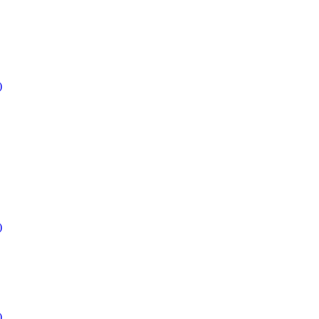
)
)
)