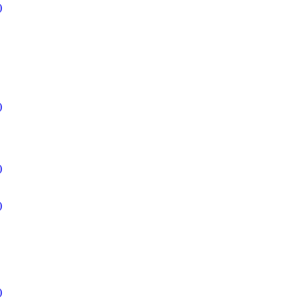
)
)
)
)
)