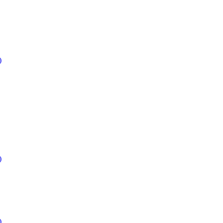
)
)
)