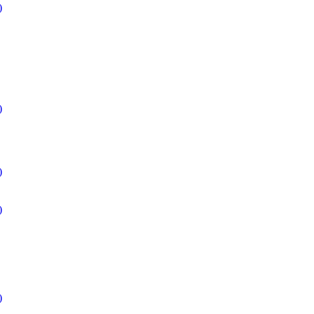
)
)
)
)
)