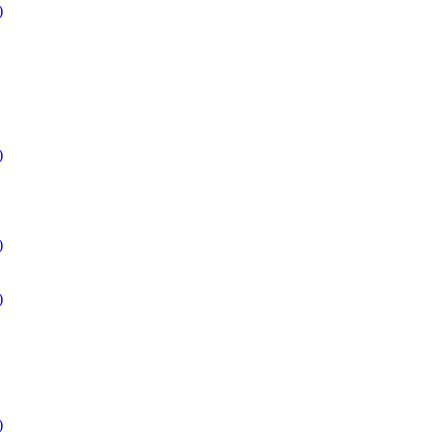
)
)
)
)
)