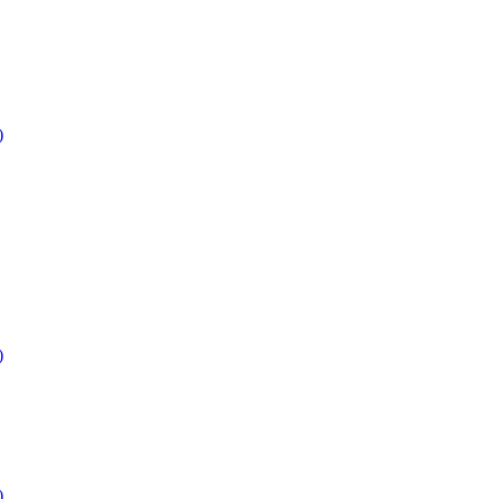
)
)
)